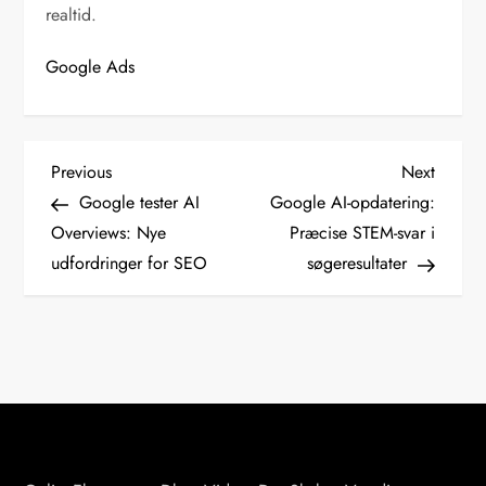
realtid.
Google Ads
I
Previous
Next
Previous
Next
Post
Post
Google tester AI
Google AI-opdatering:
n
Overviews: Nye
Præcise STEM-svar i
udfordringer for SEO
søgeresultater
d
l
æ
g
s