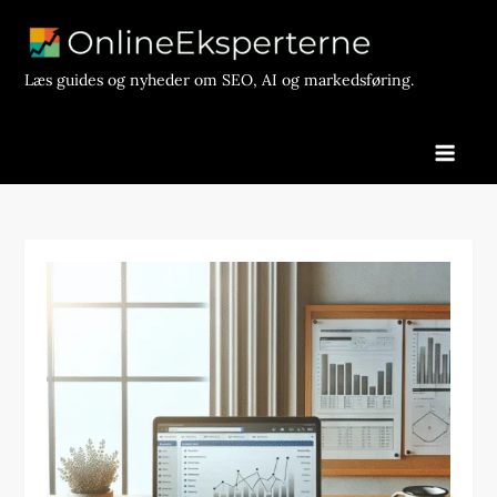
Skip
to
content
Læs guides og nyheder om SEO, AI og markedsføring.