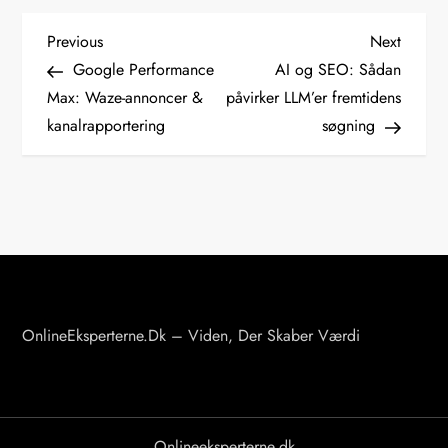
I
Previous
Next
Previous
Next
Post
Post
Google Performance
AI og SEO: Sådan
n
Max: Waze-annoncer &
påvirker LLM’er fremtidens
kanalrapportering
søgning
d
l
æ
g
s
OnlineEksperterne.dk – Viden, Der Skaber Værdi
n
a
v
Onlineeksperterne.dk