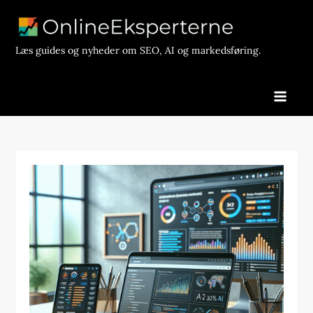
Skip
to
content
Læs guides og nyheder om SEO, AI og markedsføring.