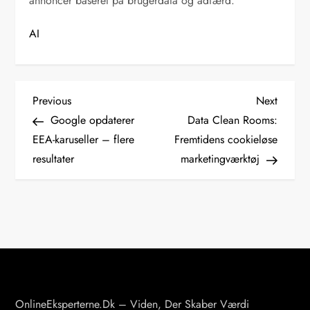
annoncer baseret på brugerdata og adfærd.
AI
I
Previous
Next
Previous
Next
Post
Post
Google opdaterer
Data Clean Rooms:
n
EEA-karuseller – flere
Fremtidens cookieløse
d
resultater
marketingværktøj
l
æ
g
s
n
a
v
OnlineEksperterne.dk – Viden, Der Skaber Værdi