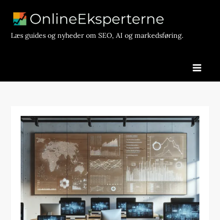
Skip
to
content
Læs guides og nyheder om SEO, AI og markedsføring.