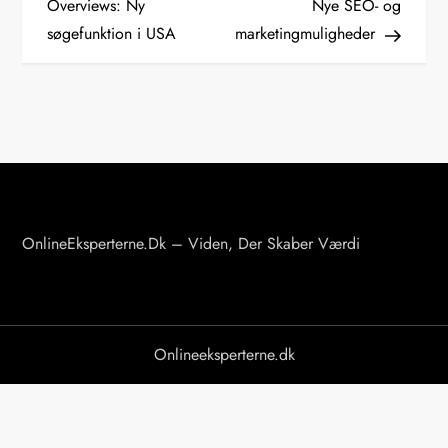
Overviews: Ny
Nye SEO- og
d
søgefunktion i USA
marketingmuligheder
l
æ
g
s
n
a
v
OnlineEksperterne.dk – Viden, Der Skaber Værdi
i
g
a
Onlineeksperterne.dk
t
i
o