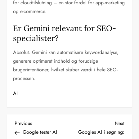
for cloudtilslutning – en stor fordel for app-marketing
og e-commerce.
Er Gemini relevant for SEO-
specialister?
Absolut. Gemini kan automatisere keywordanalyse,
generere optimeret indhold og forudsige
brugerintentioner, hvilket skaber værdi i hele SEO-
processen.
AI
I
Previous
Next
Previous
Next
Post
Post
Google tester AI
Googles AI i søgning:
n