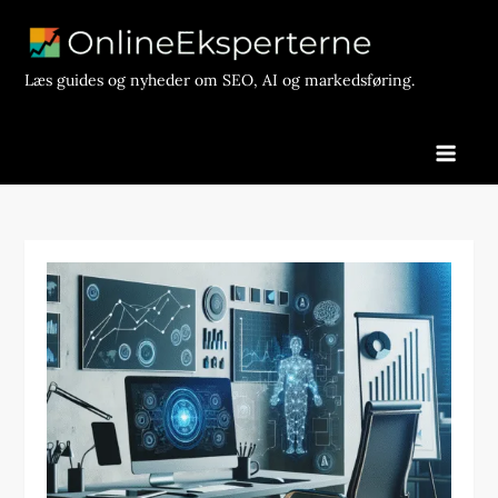
Skip
to
content
Læs guides og nyheder om SEO, AI og markedsføring.