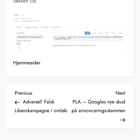
lækkert css.
Hjemmesider
I
Previous
Next
Previous
Next
Post
Post
Advarsel! Falsk
PLA – Googles nye skud
n
Liberokampagne i omløb
på annoncerings-stammen
d
l