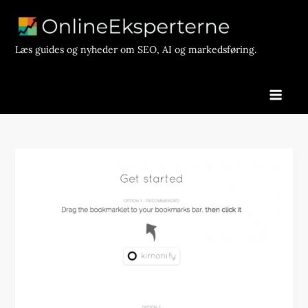
Skip
to
content
Læs guides og nyheder om SEO, AI og markedsføring.