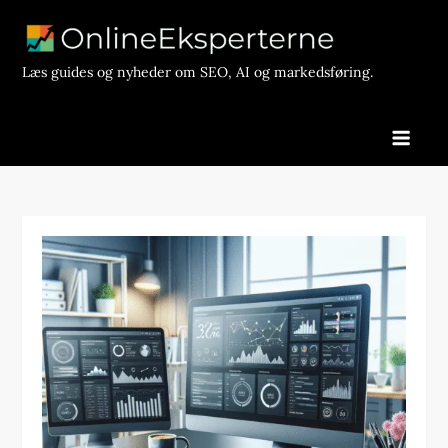
Skip
to
content
Læs guides og nyheder om SEO, AI og markedsføring.