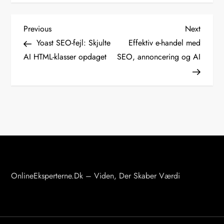
I
Previous
Next
Previous
Next
Post
Post
Yoast SEO-fejl: Skjulte
Effektiv e-handel med
n
AI HTML-klasser opdaget
SEO, annoncering og AI
d
l
æ
g
s
n
a
v
OnlineEksperterne.dk – Viden, Der Skaber Værdi
i
g
a