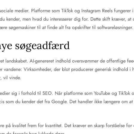
i sociale medier. Platforme som TikTok og Instagram Reels fungere
 du kender, men hvad du interesserer dig for. Dette skift kræver,
søgemaskiner til at finde alt fra opskrifter til softwareløsninger.
 nye søgeadfærd
et landskabet. AI-genereret indhold oversvømmer de offentlige feeds
ler vandene: Virksomheder, der blot producerer generisk indhold i h
 vil vinde.
dier sig i forhold til SEO. Når platforme som YouTube og TikTok op
s som du kender det fra Google. Det handler ikke længere om at “
e på kvalitet frem for kvantitet. Det kræver en skarp forståelse for
lvom de foregår bag lukkede døre.