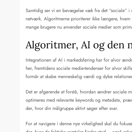
Samtidig ser vi en bevægelse væk fra det “sociale” 
netværk. Algoritmerne prioriterer ikke længere, hvem
mange brugere nu anvender sociale medier som primære 
Algoritmer, AI og den
Integrationen af AI i markedsføring har for alvor ændr
her, fremtidens sociale medie-tendenser for alvor skil
formår at skabe menneskelig værdi og dybe relationer,
Det er afgørende at forstå, hvordan ændrer sociale me
optimeres med relevante keywords og metadata, præci
der, hvor din målgruppe aktivt søger efter svar.
For at navigere i denne nye virkelighed skal du fokuser
der, hvor de faktiske samtaler finder sted – også se