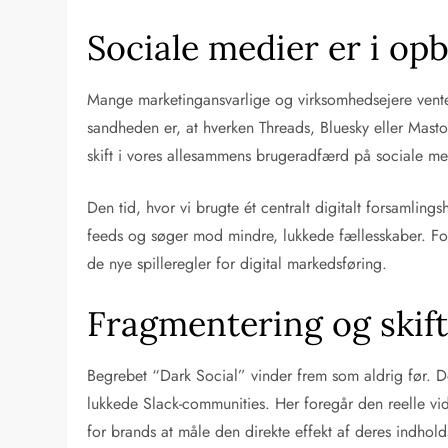
Sociale medier er i op
Mange marketingansvarlige og virksomhedsejere vent
sandheden er, at hverken Threads, Bluesky eller Mas
skift i vores allesammens brugeradfærd på sociale me
Den tid, hvor vi brugte ét centralt digitalt forsamling
feeds og søger mod mindre, lukkede fællesskaber. For 
de nye spilleregler for digital markedsføring.
Fragmentering og skift
Begrebet “Dark Social” vinder frem som aldrig før. 
lukkede Slack-communities. Her foregår den reelle vi
for brands at måle den direkte effekt af deres indholds