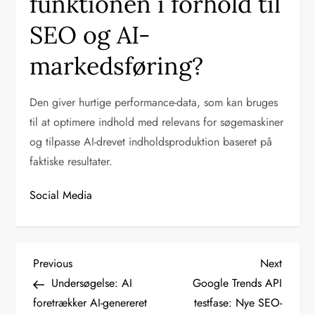
funktionen i forhold til
SEO og AI-
markedsføring?
Den giver hurtige performance-data, som kan bruges
til at optimere indhold med relevans for søgemaskiner
og tilpasse AI-drevet indholdsproduktion baseret på
faktiske resultater.
Social Media
I
Previous
Next
Previous
Next
Post
Post
Undersøgelse: AI
Google Trends API
n
foretrækker AI-genereret
testfase: Nye SEO-