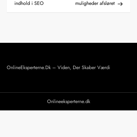
indhold i SEO
muligheder afsløret
d
l
æ
g
s
OnlineEksperterne.dk – Viden, Der Skaber Værdi
n
a
v
Onlineeksperterne.dk
i
g