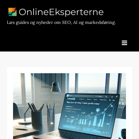
Skip
to
content
Læs guides og nyheder om SEO, AI og markedsføring.