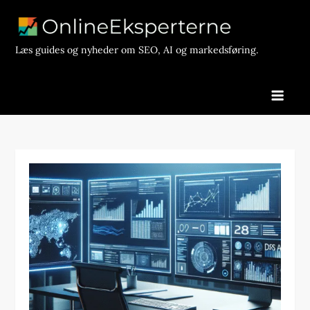
Skip
to
content
Læs guides og nyheder om SEO, AI og markedsføring.