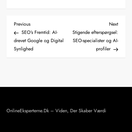
I
Previous
Next
Previous
Next
Post
Post
SEO’s Fremtid: AI-
Stigende efterspørgsel:
n
drevet Google og Digital
SEO-specialister og AI-
d
Synlighed
profiler
l
æ
g
s
n
a
v
OnlineEksperterne.dk – Viden, Der Skaber Værdi
i
g