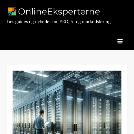
Skip
to
content
Læs guides og nyheder om SEO, AI og markedsføring.