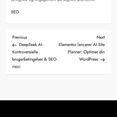
SEO
I
Previous
Next
Previous
Next
Post
Post
DeepSeek AI:
Elementor lancerer AI Site
n
Kontroversielle
Planner: Optimer din
d
brugerbetingelser & SEO-
WordPress
l
risici
æ
g
s
n
a
v