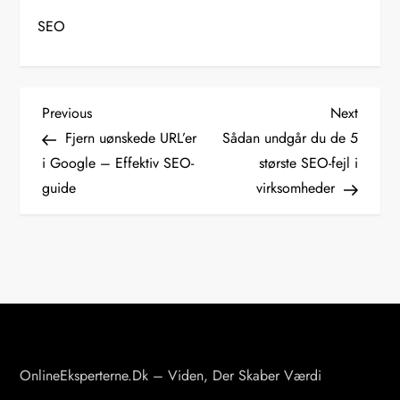
SEO
I
Previous
Next
Previous
Next
Post
Post
Fjern uønskede URL’er
Sådan undgår du de 5
n
i Google – Effektiv SEO-
største SEO-fejl i
d
guide
virksomheder
l
æ
g
s
n
a
v
OnlineEksperterne.dk – Viden, Der Skaber Værdi