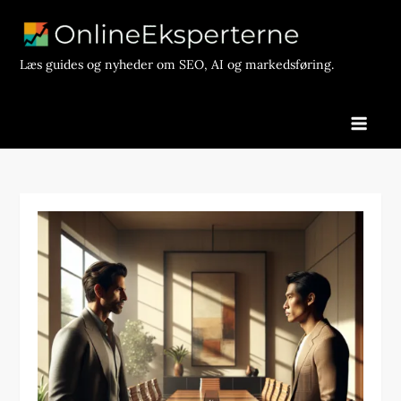
Skip
to
content
Læs guides og nyheder om SEO, AI og markedsføring.