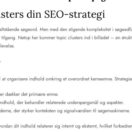
usters din SEO-strategi
eltstående søgeord. Men med den stigende kompleksitet i søgeadfæ
ilgang. Netop her kommer topic clusters ind i billedet – en strukt
levelse.
?
il at organisere indhold omkring et overordnet kerneemne. Strategi
 der dækker det primære emne.
 indhold, der behandler relaterede underspørgsmål og aspekter.
iderne, der styrker konteksten og signalværdien til søgemaskinerne.
ordan dit indhold relaterer sig internt og eksternt, hvilket forbed