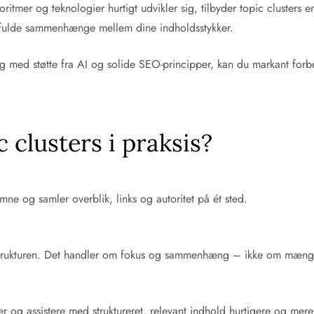
ritmer og teknologier hurtigt udvikler sig, tilbyder topic clusters e
sfulde sammenhænge mellem dine indholdsstykker.
ng med støtte fra AI og solide SEO-principper, kan du markant forb
 clusters i praksis?
ne og samler overblik, links og autoritet på ét sted.
 strukturen. Det handler om fokus og sammenhæng – ikke om mæng
r og assistere med struktureret, relevant indhold hurtigere og mere