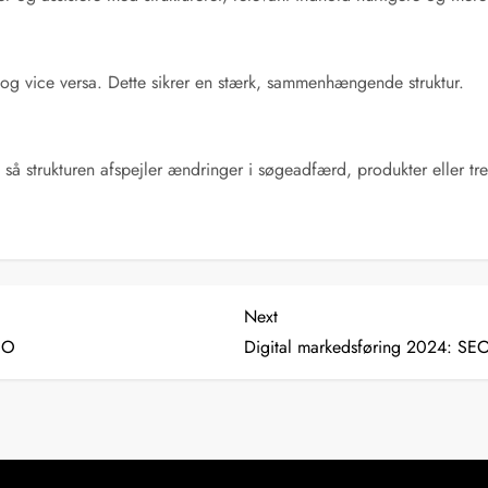
iden og vice versa. Dette sikrer en stærk, sammenhængende struktur.
strukturen afspejler ændringer i søgeadfærd, produkter eller tr
Next
Next
Post
SEO
Digital markedsføring 2024: SEO 