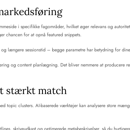
markedsføring
emmeside i specifikke fagområder, hvilket øger relevans og autorite
ger chancen for at opnå featured snippets.
te og længere sessionstid – begge parametre har betydning for dine
rering og content planlægning. Det bliver nemmere at producere rel
et stærkt match
 med topic clusters. AI-baserede værktøjer kan analysere store m
tlines, skriveudkast og optimerede metabeskrivelser, så du hurtige