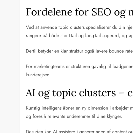
Fordelene for SEO og 
Ved at anvende topic clusters specialiserer du din hj
rangere på både short-tail og long-tail søgeord, og ø
Dertil betyder en klar struktur også lavere bounce ra
For marketingteams er strukturen gavnlig til leadgene
kunderejsen.
AI og topic clusters – 
Kunstig intelligens åbner en ny dimension i arbejdet
og foreslå relevante underemner til dine klynger.
Desuden kan AI assistere i genereringen af content ou