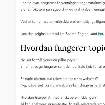
I en tid hvor brugernes forventninger, søgemaskinealgo
blot at fokusere på søgeord – du skal skabe mening
Ved at kombinere en velstruktureret emneklynge-tilga
Læs den originale artikel fra Search Engine Land
her
.
Hvordan fungerer topic
Hvilket formål tjener en pillar page?
En pillar page fungerer som den centrale hub for et em
Er topic clusters kun relevante for store websites?
Nej, både små og store websites kan drage nytte af
Hvordan hjælper AI med at skabe emneklynger?
AI kan analysere søgemønstre, foreslå relaterede emne