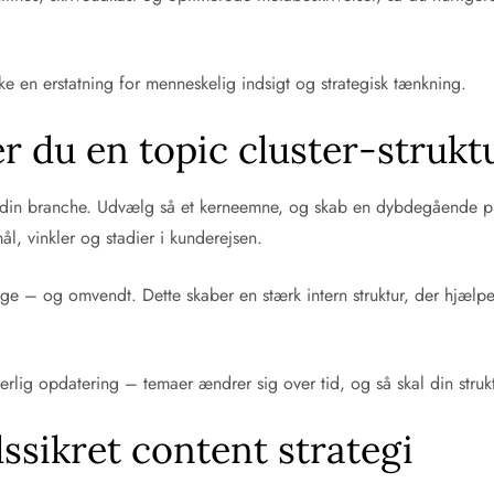
kke en erstatning for menneskelig indsigt og strategisk tænkning.
 du en topic cluster-strukt
or din branche. Udvælg så et kerneemne, og skab en dybdegående pi
l, vinkler og stadier i kunderejsen.
ar page – og omvendt. Dette skaber en stærk intern struktur, der hjæl
erlig opdatering – temaer ændrer sig over tid, og så skal din struk
ssikret content strategi