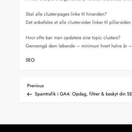
Skal alle cluster-pages linke til hinanden?
Det anbefales at alle cluster-sider linker til pillar-s
Hvor ofte bør man opdatere sine topic clusters?
Gennemgå dem løbende – minimum hvert halve år – så 
SEO
I
Previous
Previous
Post
Spamtrafik i GA4: Opdag, filtrer & beskyt din 
n
d
l