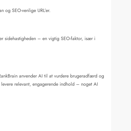
ean og SEO-venlige URL’er.
r sidehastigheden – en vigtig SEO-faktor, især i
 RankBrain anvender AI til at vurdere brugeradfærd og
g levere relevant, engagerende indhold – noget AI