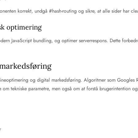
onenten korrekt, undgå #hash-routing og sikre, at alle sider har cl
sk optimering
dern JavaScript bundling, og optimer serverrespons. Dette forbedre
 markedsføring
maskineoptimering og digital markedsføring. Algoritmer som Googles
e om tekniske parametre, men også om at forstå brugerintention o
r