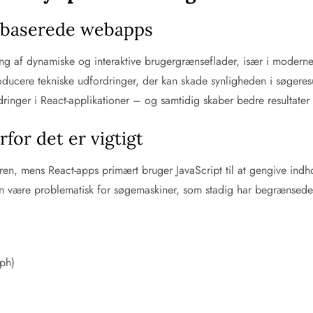
t-baserede webapps
ing af dynamiske og interaktive brugergrænseflader, især i modern
ducere tekniske udfordringer, der kan skade synligheden i søgeresul
rdringer i React-applikationer – og samtidig skaber bedre resultat
for det er vigtigt
ren, mens React-apps primært bruger JavaScript til at gengive indhol
n være problematisk for søgemaskiner, som stadig har begrænsede ka
aph)