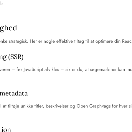
ls
ighed
nke strategisk. Her er nogle effektive tiltag til at optimere din Rea
ng (SSR)
veren – før JavaScript afvikles – sikrer du, at søgemaskiner kan in
 metadata
t tilføje unikke titler, beskrivelser og Open Graph-tags for hver s
tion