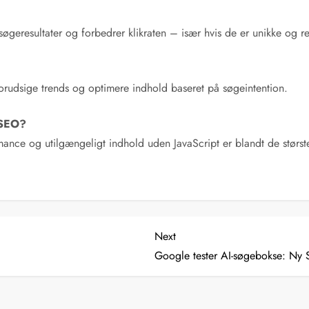
øgeresultater og forbedrer klikraten – især hvis de er unikke og re
orudsige trends og optimere indhold baseret på søgeintention.
l SEO?
ance og utilgængeligt indhold uden JavaScript er blandt de størst
Next
Next
Post
Google tester AI-søgebokse: Ny