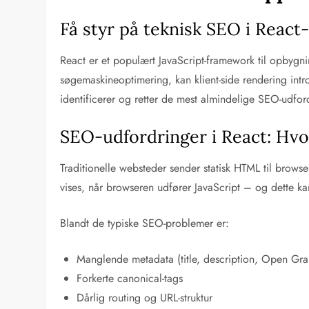
Få styr på teknisk SEO i Reac
React er et populært JavaScript-framework til opbygn
søgemaskineoptimering, kan klient-side rendering intro
identificerer og retter de mest almindelige SEO-udfo
SEO-udfordringer i React: Hvor
Traditionelle websteder sender statisk HTML til browse
vises, når browseren udfører JavaScript – og dette ka
Blandt de typiske SEO-problemer er:
Manglende metadata (title, description, Open Gr
Forkerte canonical-tags
Dårlig routing og URL-struktur