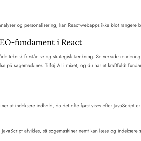
alyser og personalisering, kan React-webapps ikke blot rangere b
SEO-fundament i React
e teknisk forståelse og strategisk tænkning. Server-side rendering,
lse på søgemaskiner. Tilføj AI i mixet, og du har et kraftfuldt fun
er at indeksere indhold, da det ofte først vises efter JavaScript er
?
 JavaScript afvikles, så søgemaskiner nemt kan læse og indeksere 