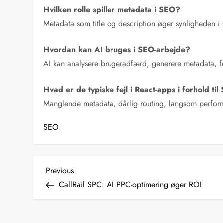
Hvilken rolle spiller metadata i SEO?
Metadata som title og description øger synligheden i s
Hvordan kan AI bruges i SEO-arbejde?
AI kan analysere brugeradfærd, generere metadata, f
Hvad er de typiske fejl i React-apps i forhold ti
Manglende metadata, dårlig routing, langsom perform
SEO
I
Previous
Previous
Post
CallRail SPC: AI PPC-optimering øger ROI
n
d
l