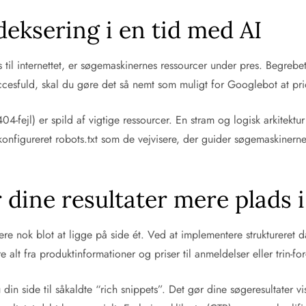
deksering i en tid med AI
l internettet, er søgemaskinernes ressourcer under pres. Begrebe
esfuld, skal du gøre det så nemt som muligt for Googlebot at prior
4-fejl) er spild af vigtige ressourcer. En stram og logisk arkitektur s
onfigureret robots.txt som de vejvisere, der guider søgemaskinerne 
r dine resultater mere plads 
ængere nok blot at ligge på side ét. Ved at implementere strukturer
alt fra produktinformationer og priser til anmeldelser eller trin-for-
 din side til såkaldte “rich snippets”. Det gør dine søgeresultater vi