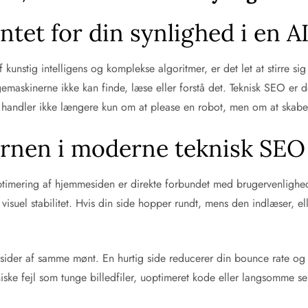
et for din synlighed i en A
af kunstig intelligens og komplekse algoritmer, er det let at stirre 
øgemaskinerne ikke kan finde, læse eller forstå det. Teknisk SEO e
et handler ikke længere kun om at please en robot, men om at skabe 
ernen i moderne teknisk SEO
sk optimering af hjemmesiden er direkte forbundet med brugervenl
isuel stabilitet. Hvis din side hopper rundt, mens den indlæser, elle
ider af samme mønt. En hurtig side reducerer din bounce rate og se
kniske fejl som tunge billedfiler, uoptimeret kode eller langsomme se