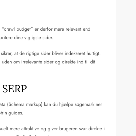
t “crawl budget” er derfor mere relevant end
itere dine vigtigste sider.
ikrer, at de rigtige sider bliver indekseret hurtigt.
uden om irrelevante sider og direkte ind til dit
i SERP
et data (Schema markup) kan du hjælpe søgemaskiner
trin guides.
suelt mere attraktive og giver brugeren svar direkte i