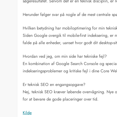
søgeresultatet. Selvom det er en teknisk disciplin, er r
Herunder følger svar på nogle af de mest centrale s
Hvilken betydning har mobiloptimering for min tekni
Siden Google overgik til mobile-first indeksering, er 
falde på alle enheder, uanset hvor godt dit desktop-si
Hvordan ved jeg, om min side har tekniske fejl?
En kombination af Google Search Console og specialis
indekseringsproblemer og kritiske fejl i dine Core We
Er teknisk SEO en engangsopgave?
Nej, teknisk SEO kræver løbende overvågning. Nye opd
for at bevare de gode placeringer over tid.
Kilde