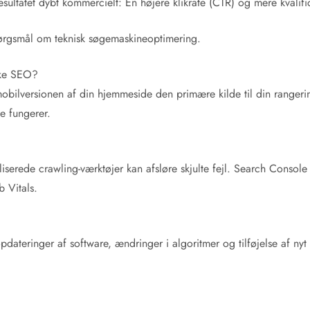
esultatet dybt kommercielt: En højere klikrate (CTR) og mere kvalifice
pørgsmål om teknisk søgemaskineoptimering.
ske SEO?
mobilversionen af din hjemmeside den primære kilde til din rangerin
te fungerer.
erede crawling-værktøjer kan afsløre skjulte fejl. Search Console
b Vitals.
ateringer af software, ændringer i algoritmer og tilføjelse af nyt