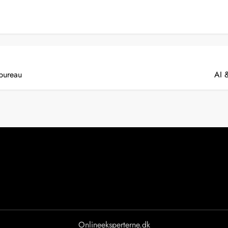
bureau
AI 
Onlineeksperterne.dk