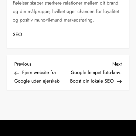
Følelser skaber stærkere relationer mellem dit brand
og din målgruppe, hvilket øger chancen for loyalitet
og positiv mund-til-mund markedsføring.
SEO
I
Previous
Next
Previous
Next
Post
Post
Fjern website fra
Google lempet foto-krav:
n
Google uden ejerskab
Boost din lokale SEO
d
l
æ
g
s
n