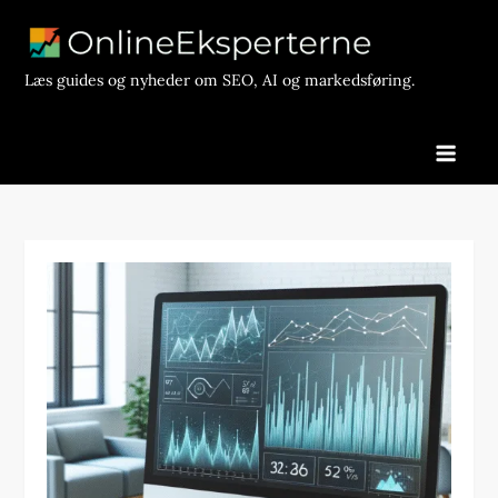
Skip
to
content
Læs guides og nyheder om SEO, AI og markedsføring.