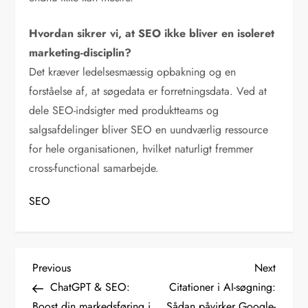
Hvordan sikrer vi, at SEO ikke bliver en isoleret
marketing-disciplin?
Det kræver ledelsesmæssig opbakning og en
forståelse af, at søgedata er forretningsdata. Ved at
dele SEO-indsigter med produktteams og
salgsafdelinger bliver SEO en uundværlig ressource
for hele organisationen, hvilket naturligt fremmer
cross-functional samarbejde.
SEO
I
Previous
Next
Previous
Next
Post
Post
ChatGPT & SEO:
Citationer i AI-søgning:
n
Boost din markedsføring i
Sådan påvirker Google-