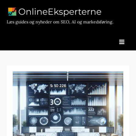
Skip
to
content
Læs guides og nyheder om SEO, AI og markedsføring.