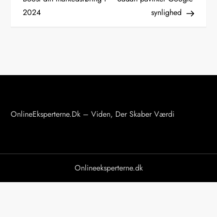
2024
synlighed
d
l
æ
g
s
OnlineEksperterne.dk – Viden, Der Skaber Værdi
n
a
v
Onlineeksperterne.dk
i
g