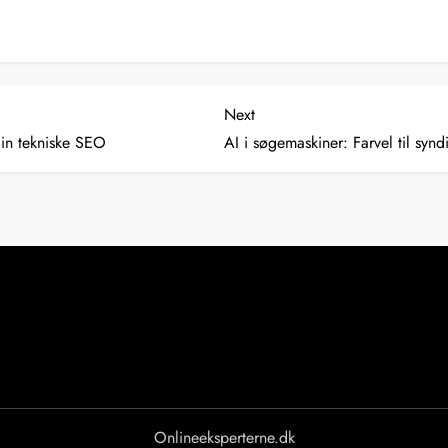
Next
Next
Post
in tekniske SEO
AI i søgemaskiner: Farvel til syn
Onlineeksperterne.dk