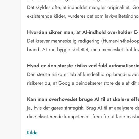
Det skyldes ofte, at indholdet mangler originalitet. Go
eksisterende kilder, vurderes det som lavkvalitetsind
Hvordan sikrer man, at AI-indhold overholder E
Det kræver menneskelig redigering (Human-in-the-loop)
brand. AI kan bygge skelettet, men mennesket skal l
Hvad er den største risiko ved fuld automatiseri
Den største risiko er tab af kundetillid og brand-udva
risikerer du, at Google deindekserer store dele af dit
Kan man overhovedet bruge AI til at skalere eff
Ja, hvis det gøres strategisk. Brug AI til at analysere d
dine eksisterende kompetencer frem for at lade maski
Kilde