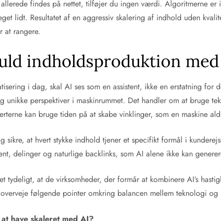
llerede findes på nettet, tilføjer du ingen værdi. Algoritmerne er i
get lidt. Resultatet af en aggressiv skalering af indhold uden kvalit
r at rangere.
fuld indholdsproduktion med
sering i dag, skal AI ses som en assistent, ikke en erstatning for 
 og unikke perspektiver i maskinrummet. Det handler om at bruge te
sperterne kan bruge tiden på at skabe vinklinger, som en maskine al
 sikre, at hvert stykke indhold tjener et specifikt formål i kunderej
nt, delinger og naturlige backlinks, som AI alene ikke kan generer
t tydeligt, at de virksomheder, der formår at kombinere AI’s hasti
 at overveje følgende pointer omkring balancen mellem teknologi og 
r at have skaleret med AI?