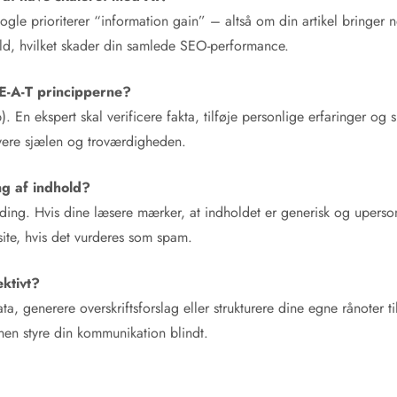
ogle prioriterer “information gain” – altså om din artikel bringer n
hold, hvilket skader din samlede SEO-performance.
-E-A-T principperne?
. En ekspert skal verificere fakta, tilføje personlige erfaringer o
evere sjælen og troværdigheden.
ng af indhold?
nding. Hvis dine læsere mærker, at indholdet er generisk og upersonl
 site, hvis det vurderes som spam.
ektivt?
ata, generere overskriftsforslag eller strukturere dine egne rånoter ti
nen styre din kommunikation blindt.