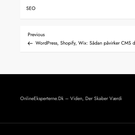
SEO
I
Previous
Previous
Post
WordPress, Shopify, Wix: Sådan påvirker CMS d
n
d
l
æ
OnlineEksperterne.dk – Viden, Der Skaber Værdi
g
s
n