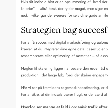
Hvis dit indhold blot er en opsummering af, hvad der a
kalorier” – altså tekst, der fylder meget, men siger me
ned, hvilket gør det sværere for selv dine gode artikle
Strategien bag succes
For at få succes med digital markedsføring og automati
kræver, at du integrerer dine egne data, casestudier
research-støtte eller optimering af metatitler – så ek
Nøglen til skalering ligger i at bevare den røde tråd og
produktion i det lange løb, fordi det skaber engageme
Når vi ser på fremtidens søgemaskineoptimering, er de
For at sikre, at din indsats bærer frugt, er det værd
Hvorfor ser mange et fald i organisk trafik efte