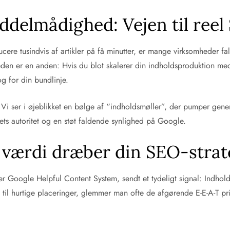
iddelmådighed: Vejen til ree
ucere tusindvis af artikler på få minutter, er mange virksomheder fal
en er en anden: Hvis du blot skalerer din indholdsproduktion med A
g for din bundlinje.
lv. Vi ser i øjeblikket en bølge af “indholdsmøller”, der pumper ge
dets autoritet og en støt faldende synlighed på Google.
værdi dræber din SEO-strat
Google Helpful Content System, sendt et tydeligt signal: Indhold s
til hurtige placeringer, glemmer man ofte de afgørende E-E-A-T prin