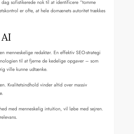
 dag sofistikerede nok til at identificere “tomme
etskontrol er ofte, at hele domænets autoritet trækkes
 AI
den menneskelige redaktør. En effektiv SEO-strategi
knologien til at fjerne de kedelige opgaver – som
drig ville kunne udtænke.
sen. Kvalitetsindhold vinder altid over massiv
e.
ghed med menneskelig intuition, vil løbe med sejren.
relevans.