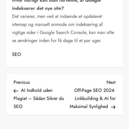
Hvor hurtigt kan man forvente, at Google
indekserer det nye site?
Det varierer, men ved at indsende et opdateret
sitemap og manuelt anmode om indeksering af
vigtige sider i Google Search Console, kan man ofte
se ændringer inden for få dage til et par uger.
SEO
I
Previous
Next
Previous
Next
Post
Post
AI Indhold uden
Off-Page SEO 2024:
n
Plagiat – Sådan Sikrer du
Linkbuilding & AI for
SEO
Maksimal Synlighed
d
l