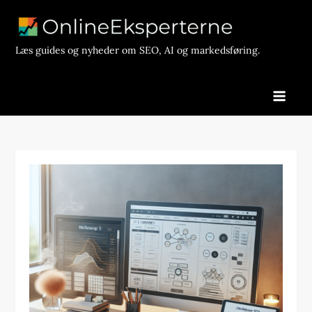
Skip
to
content
Læs guides og nyheder om SEO, AI og markedsføring.