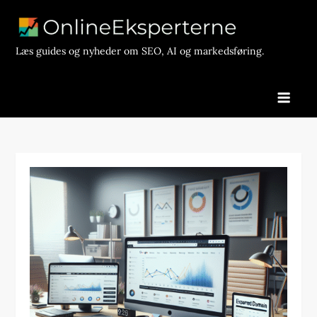
Skip
to
content
Læs guides og nyheder om SEO, AI og markedsføring.