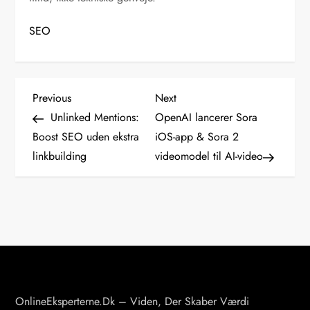
SEO
I
Previous
Next
Previous
Next
Post
Post
Unlinked Mentions:
OpenAI lancerer Sora
n
Boost SEO uden ekstra
iOS-app & Sora 2
linkbuilding
videomodel til AI-video
d
l
æ
g
s
OnlineEksperterne.dk – Viden, Der Skaber Værdi