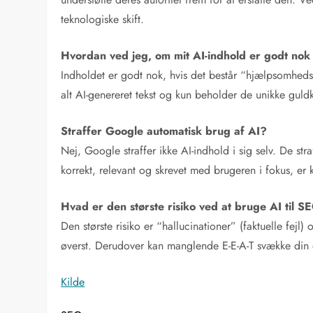
teknologiske skift.
Hvordan ved jeg, om mit AI-indhold er godt nok 
Indholdet er godt nok, hvis det består “hjælpsomhedst
alt AI-genereret tekst og kun beholder de unikke guldk
Straffer Google automatisk brug af AI?
Nej, Google straffer ikke AI-indhold i sig selv. De str
korrekt, relevant og skrevet med brugeren i fokus, er
Hvad er den største risiko ved at bruge AI til S
Den største risiko er “hallucinationer” (faktuelle fejl
øverst. Derudover kan manglende E-E-A-T svække din 
Kilde