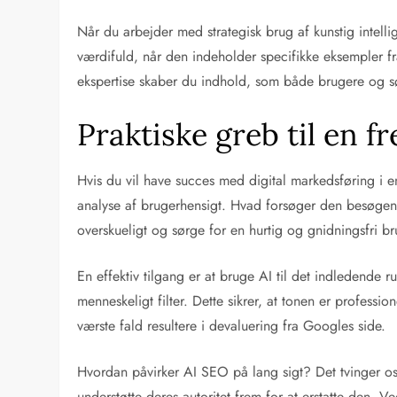
Når du arbejder med strategisk brug af kunstig intelli
værdifuld, når den indeholder specifikke eksempler fr
ekspertise skaber du indhold, som både brugere og sø
Praktiske greb til en f
Hvis du vil have succes med digital markedsføring i en 
analyse af brugerhensigt. Hvad forsøger den besøgend
overskueligt og sørge for en hurtig og gnidningsfri b
En effektiv tilgang er at bruge AI til det indledende
menneskeligt filter. Dette sikrer, at tonen er professi
værste fald resultere i devaluering fra Googles side.
Hvordan påvirker AI SEO på lang sigt? Det tvinger os t
understøtte deres autoritet frem for at erstatte den. 