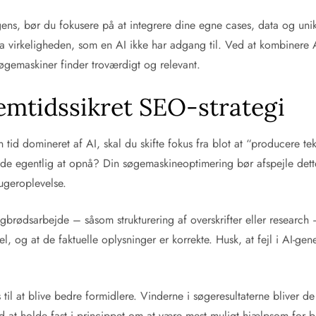
gens, bør du fokusere på at integrere dine egne cases, data og unik
a virkeligheden, som en AI ikke har adgang til. Ved at kombinere A
gemaskiner finder troværdigt og relevant.
remtidssikret SEO-strategi
tid domineret af AI, skal du skifte fokus fra blot at “producere tek
e egentlig at opnå? Din søgemaskineoptimering bør afspejle dette v
rugeroplevelse.
 rugbrødsarbejde – såsom strukturering af overskrifter eller resear
onel, og at de faktuelle oplysninger er korrekte. Husk, at fejl i AI-
il at blive bedre formidlere. Vinderne i søgeresultaterne bliver de
Ved at holde fast i princippet om at være mest muligt hjælpsom for br