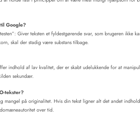
til Google?
esten”: Giver teksten et fyldestgørende svar, som brugeren ikke kan
orn, skal der stadig være substans tilbage.
affer indhold af lav kvalitet, der er skabt udelukkende for at manip
 kilden sekundær.
EO-tekster?
) og mangel på originalitet. Hvis din tekst ligner alt det andet indho
domæneautoritet over tid.