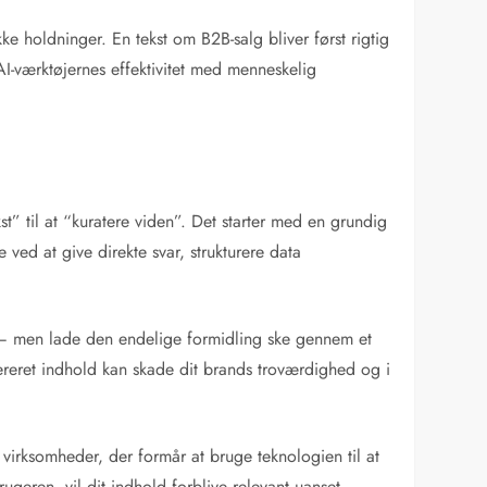
ke holdninger. En tekst om B2B-salg bliver først rigtig
I-værktøjernes effektivitet med menneskelig
st” til at “kuratere viden”. Det starter med en grundig
ed at give direkte svar, strukturere data
ch – men lade den endelige formidling ske gennem et
genereret indhold kan skade dit brands troværdighed og i
 virksomheder, der formår at bruge teknologien til at
ugeren, vil dit indhold forblive relevant uanset