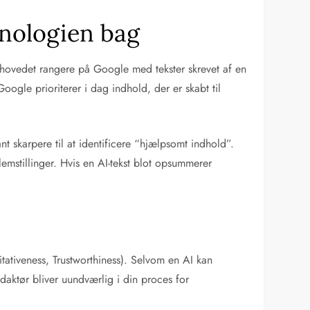
knologien bag
rhovedet rangere på Google med tekster skrevet af en
gle prioriterer i dag indhold, der er skabt til
nt skarpere til at identificere “hjælpsomt indhold”.
emstillinger. Hvis en AI-tekst blot opsummerer
itativeness, Trustworthiness). Selvom en AI kan
daktør bliver uundværlig i din proces for