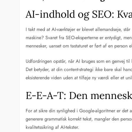
AI-indhold og SEO: Kva
I takt med at AI-værktøjer er blevet allemandseje, s
maskine? Svaret fra SEO-eksperterne er entydigt, men
mennesker, uanset om tastaturet er ført af en person e
Udfordringen opstår, når AI bruges som en genvej til k
Det betyder, at din content-strategi ikke bare skal ha
eksisterende viden uden at tilføje ny værdi eller et uni
E-E-A-T: Den menneskel
For at sikre din synlighed i Google-algoritmer er det 
generere grammatisk korrekt tekst, mangler den personl
kvalitetssikring af AI-tekster.