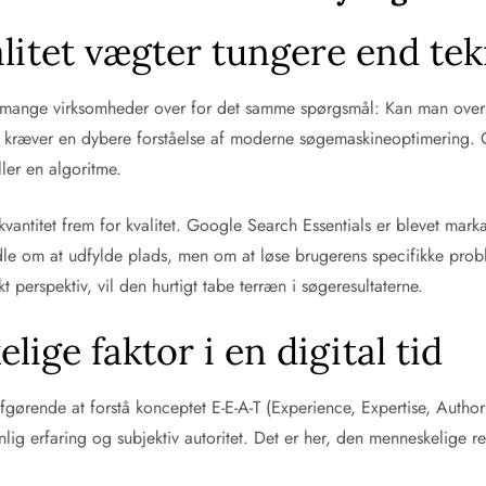
litet vægter tungere end te
tår mange virksomheder over for det samme spørgsmål: Kan man ove
 kræver en dybere forståelse af moderne søgemaskineoptimering. Goo
ller en algoritme.
vantitet frem for kvalitet. Google Search Essentials er blevet marka
ndle om at udfylde plads, men om at løse brugerens specifikke probl
kt perspektiv, vil den hurtigt tabe terræn i søgeresultaterne.
ige faktor i en digital tid
afgørende at forstå konceptet E-E-A-T (Experience, Expertise, Author
ig erfaring og subjektiv autoritet. Det er her, den menneskelige re