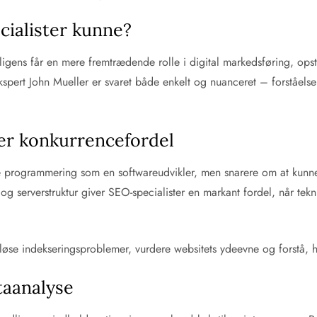
ialister kunne?
lligens får en mere fremtrædende rolle i digital markedsføring, ops
pert John Mueller er svaret både enkelt og nuanceret – forståelse 
ver konkurrencefordel
re programmering som en softwareudvikler, men snarere om at kunn
serverstruktur giver SEO-specialister en markant fordel, når teknisk
løse indekseringsproblemer, vurdere websitets ydeevne og forstå, h
taanalyse