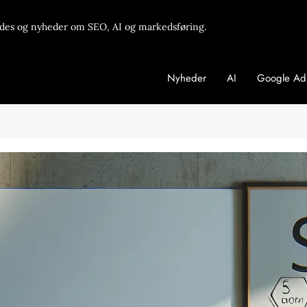
des og nyheder om SEO, AI og markedsføring.
Nyheder
AI
Google Ad