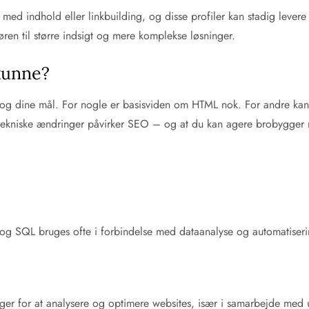
 med indhold eller linkbuilding, og disse profiler kan stadig leve
ren til større indsigt og mere komplekse løsninger.
kunne?
e og dine mål. For nogle er basisviden om HTML nok. For andre kan 
an tekniske ændringer påvirker SEO – og at du kan agere brobygger 
g SQL bruges ofte i forbindelse med dataanalyse og automatiser
nger for at analysere og optimere websites, især i samarbejde med 