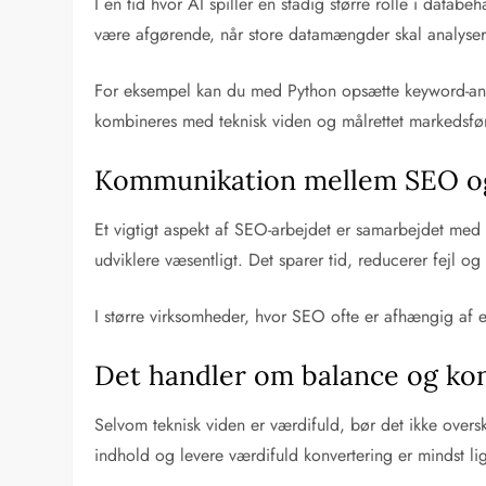
I en tid hvor AI spiller en stadig større rolle i data
være afgørende, når store datamængder skal analysere
For eksempel kan du med Python opsætte keyword-analyse
kombineres med teknisk viden og målrettet markedsfør
Kommunikation mellem SEO og 
Et vigtigt aspekt af SEO-arbejdet er samarbejdet med
udviklere væsentligt. Det sparer tid, reducerer fejl o
I større virksomheder, hvor SEO ofte er afhængig af ek
Det handler om balance og ko
Selvom teknisk viden er værdifuld, bør det ikke overs
indhold og levere værdifuld konvertering er mindst li