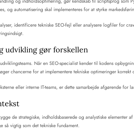
behandling og indholdsoptimering, gør kendskab til scriptsprog som 
s, og automatisering skal implementeres for at styrke markedsførin
r, identificere tekniske SEO-fejl eller analysere logfiler for crawl-
ingsindsigt.
udvikling gør forskellen
 udviklingsteams. Når en SEO-specialist kender til kodens opbygni
g øger chancerne for at implementere tekniske optimeringer korrekt o
sterne eller interne IT-teams, er dette samarbejde afgørende for la
ntekst
kygge de strategiske, indholdsbaserede og analystiske elementer af S
ge så vigtig som det tekniske fundament.