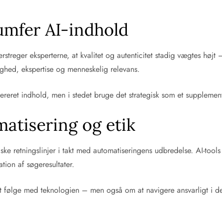
rumfer AI-indhold
streger eksperterne, at kvalitet og autenticitet stadig vægtes hø
ighed, ekspertise og menneskelig relevans.
ereret indhold, men i stedet bruge det strategisk som et supplemen
atisering og etik
tiske retningslinjer i takt med automatiseringens udbredelse. AI-too
ion af søgeresultater.
t følge med teknologien – men også om at navigere ansvarligt i de