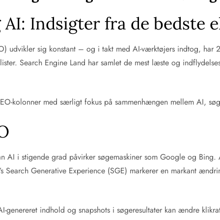
AI: Indsigter fra de bedste 
 udvikler sig konstant – og i takt med AI-værktøjers indtog, har 
ster. Search Engine Land har samlet de mest læste og indflydelsesri
ste SEO-kolonner med særligt fokus på sammenhængen mellem AI, sø
EO
dan AI i stigende grad påvirker søgemaskiner som Google og Bing. A
e’s Search Generative Experience (SGE) markerer en markant ændring
genereret indhold og snapshots i søgeresultater kan ændre klikrat