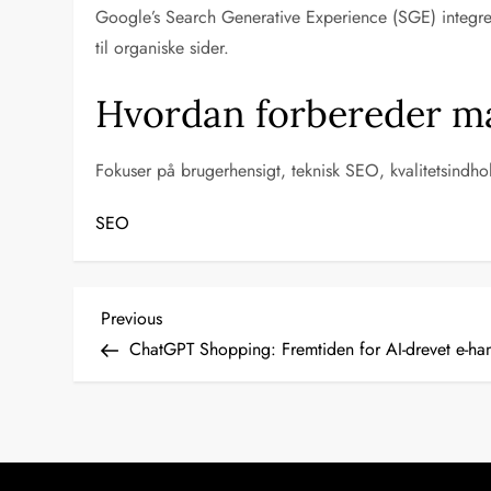
Google’s Search Generative Experience (SGE) integrer
til organiske sider.
Hvordan forbereder ma
Fokuser på brugerhensigt, teknisk SEO, kvalitetsindhol
SEO
I
Previous
Previous
Post
ChatGPT Shopping: Fremtiden for AI-drevet e-ha
n
d
l