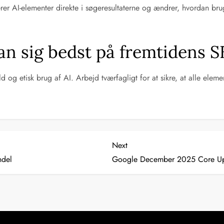
er AI-elementer direkte i søgeresultaterne og ændrer, hvordan bru
n sig bedst på fremtidens 
d og etisk brug af AI. Arbejd tværfagligt for at sikre, at alle eleme
Next
Next
Post
ndel
Google December 2025 Core Upd