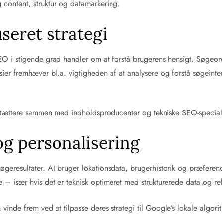
 content, struktur og datamarkering.
seret strategi
EO i stigende grad handler om at forstå brugerens hensigt. Søgeo
ier fremhæver bl.a. vigtigheden af at analysere og forstå søgeintent
ættere sammen med indholdsproducenter og tekniske SEO-specialister 
og personalisering
øgeresultater. AI bruger lokationsdata, brugerhistorik og præferencer
re – især hvis det er teknisk optimeret med strukturerede data og r
n vinde frem ved at tilpasse deres strategi til Google’s lokale alg