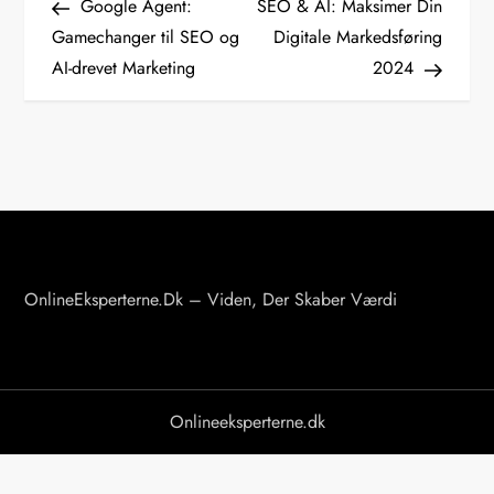
Post
Post
Google Agent:
SEO & AI: Maksimer Din
n
Gamechanger til SEO og
Digitale Markedsføring
AI-drevet Marketing
2024
d
l
æ
g
s
OnlineEksperterne.dk – Viden, Der Skaber Værdi
n
a
v
Onlineeksperterne.dk
i