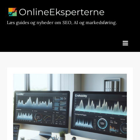
Skip
to
content
Læs guides og nyheder om SEO, AI og markedsføring.