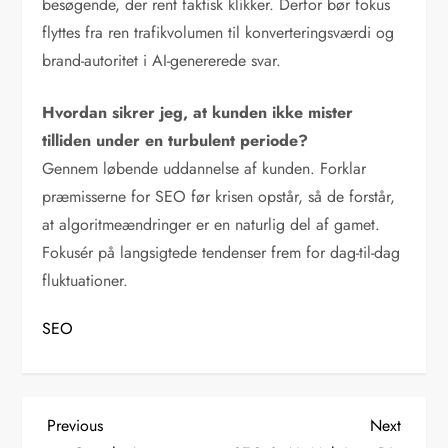
besøgende, der rent faktisk klikker. Derfor bør fokus
flyttes fra ren trafikvolumen til konverteringsværdi og
brand-autoritet i AI-genererede svar.
Hvordan sikrer jeg, at kunden ikke mister
tilliden under en turbulent periode?
Gennem løbende uddannelse af kunden. Forklar
præmisserne for SEO før krisen opstår, så de forstår,
at algoritmeændringer er en naturlig del af gamet.
Fokusér på langsigtede tendenser frem for dag-til-dag
fluktuationer.
SEO
I
Previous
Next
Previous
Next