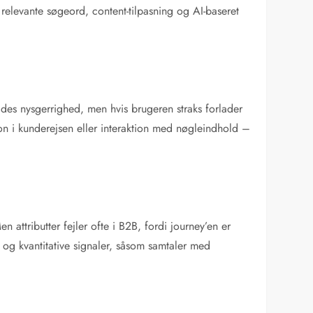
elevante søgeord, content-tilpasning og AI-baseret
ldes nysgerrighed, men hvis brugeren straks forlader
on i kunderejsen eller interaktion med nøgleindhold –
 attributter fejler ofte i B2B, fordi journey’en er
 og kvantitative signaler, såsom samtaler med