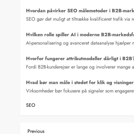
Hvordan påvirker SEO målemetoder i B2B-mark
SEO gør det muligt at tiltrække kvalificeret trafik vi
Hvilken rolle spiller AI i moderne B2B-markeds
AI-personalisering og avanceret dataanalyse hjælper
Hvorfor fungerer attributmodeller dårligt i B2B
Fordi B2B-kunderejser er lange og involverer mange ak
Hvad bør man måle i stedet for klik og visninge
Virksomheder bør fokusere på signaler som engageret
SEO
I
Previous
Previous