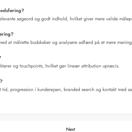
edsføring?
a relevante søgeord og godt indhold, hvilket giver mere valide målep
føring?
 med at målrette budskaber og analysere adfærd på et mere menings
?
tører og touchpoints, hvilket gør lineær attribution upræcis.
r?
 tid, progression i kunderejsen, branded search og kontakt med sa
Next
Next