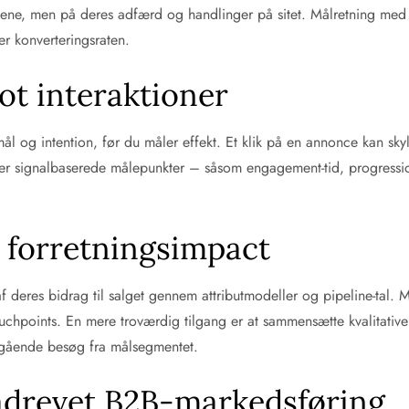
lene, men på deres adfærd og handlinger på sitet. Målretning med r
ker konverteringsraten.
lot interaktioner
 og intention, før du måler effekt. Et klik på en annonce kan sky
iver signalbaserede målepunkter – såsom engagement-tid, progressi
il forretningsimpact
deres bidrag til salget gennem attributmodeller og pipeline-tal. Men
uchpoints. En mere troværdig tilgang er at sammensætte kvalitative
egående besøg fra målsegmentet.
tadrevet B2B-markedsføring