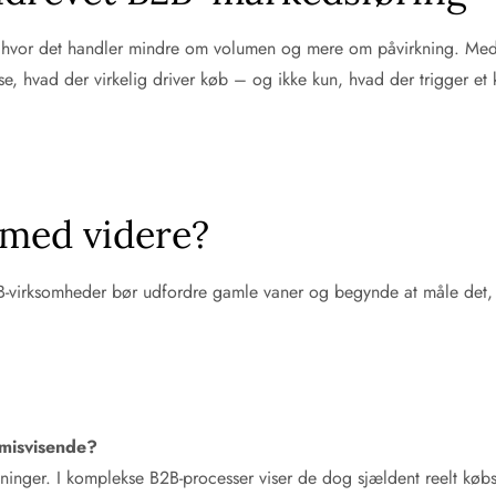
d, hvor det handler mindre om volumen og mere om påvirkning. Med
, hvad der virkelig driver køb – og ikke kun, hvad der trigger et k
e med videre?
B-virksomheder bør udfordre gamle vaner og begynde at måle det,
 misvisende?
visninger. I komplekse B2B-processer viser de dog sjældent reelt k