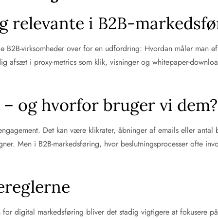
ig relevante i B2B-markedsfø
nge B2B-virksomheder over for en udfordring: Hvordan måler man eff
g afsæt i proxy-metrics som klik, visninger og whitepaper-downlo
 – og hvorfor bruger vi dem?
og engagement. Det kan være klikrater, åbninger af emails eller ant
er. Men i B2B-markedsføring, hvor beslutningsprocesser ofte invol
ereglerne
r digital markedsføring bliver det stadig vigtigere at fokusere på k