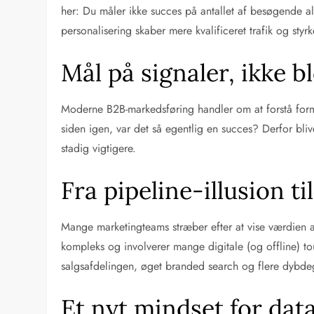
her: Du måler ikke succes på antallet af besøgende a
personalisering skaber mere kvalificeret trafik og styr
Mål på signaler, ikke b
Moderne B2B-markedsføring handler om at forstå formål
siden igen, var det så egentlig en succes? Derfor bl
stadig vigtigere.
Fra pipeline-illusion t
Mange marketingteams stræber efter at vise værdien af 
kompleks og involverer mange digitale (og offline) to
salgsafdelingen, øget branded search og flere dybd
Et nyt mindset for da