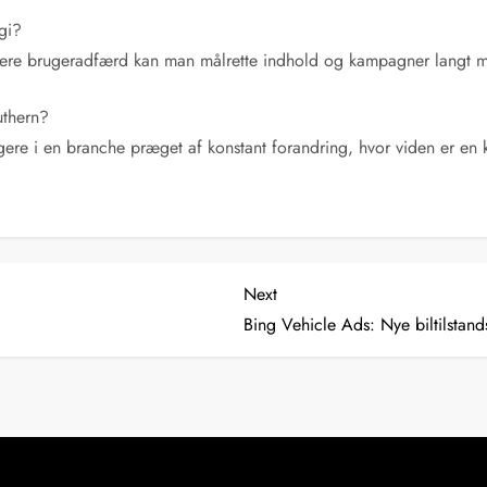
gi?
ysere brugeradfærd kan man målrette indhold og kampagner langt m
uthern?
gere i en branche præget af konstant forandring, hvor viden er en
Next
Next
Post
Bing Vehicle Ads: Nye biltilstand