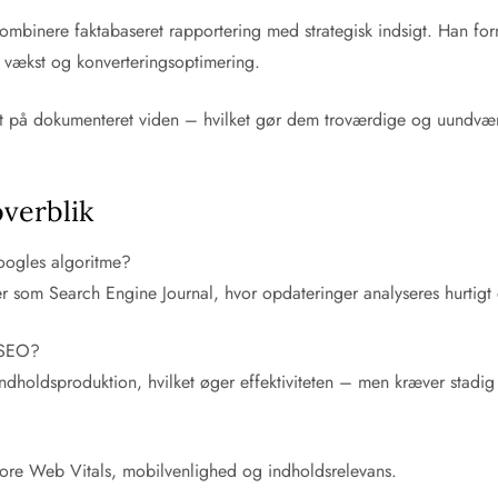
t kombinere faktabaseret rapportering med strategisk indsigt. Han 
al vækst og konverteringsoptimering.
et på dokumenteret viden – hvilket gør dem troværdige og uundværl
overblik
oogles algoritme?
r som Search Engine Journal, hvor opdateringer analyseres hurtigt 
 SEO?
dholdsproduktion, hvilket øger effektiviteten – men kræver stadig 
ore Web Vitals, mobilvenlighed og indholdsrelevans.