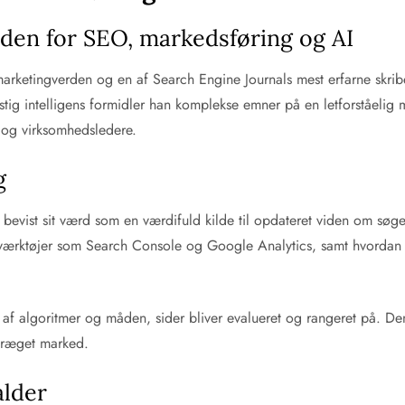
den for SEO, markedsføring og AI
 marketingverden og en af Search Engine Journals mest erfarne skrib
ig intelligens formidler han komplekse emner på en letforståelig 
 og virksomhedsledere.
g
n bevist sit værd som en værdifuld kilde til opdateret viden om sø
 værktøjer som Search Console og Google Analytics, samt hvordan 
 algoritmer og måden, sider bliver evalueret og rangeret på. Denn
epræget marked.
alder