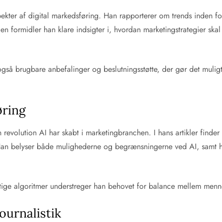
kter af digital markedsføring. Han rapporterer om trends inden f
 formidler han klare indsigter i, hvordan marketingstrategier skal 
 også brugbare anbefalinger og beslutningsstøtte, der gør det mul
øring
evolution AI har skabt i marketingbranchen. I hans artikler finder 
Han belyser både mulighederne og begrænsningerne ved AI, samt hv
ge algoritmer understreger han behovet for balance mellem mennesk
ournalistik