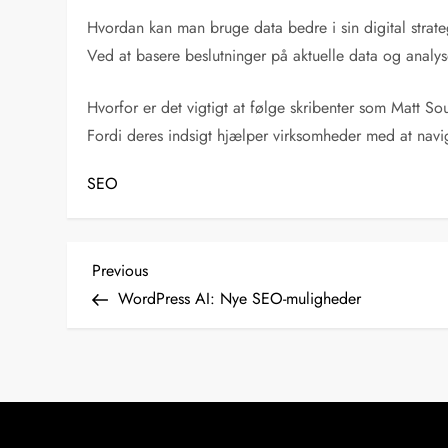
Hvordan kan man bruge data bedre i sin digital strate
Ved at basere beslutninger på aktuelle data og anal
Hvorfor er det vigtigt at følge skribenter som Matt So
Fordi deres indsigt hjælper virksomheder med at navi
SEO
I
Previous
Previous
Post
WordPress AI: Nye SEO-muligheder
n
d
l
æ
g