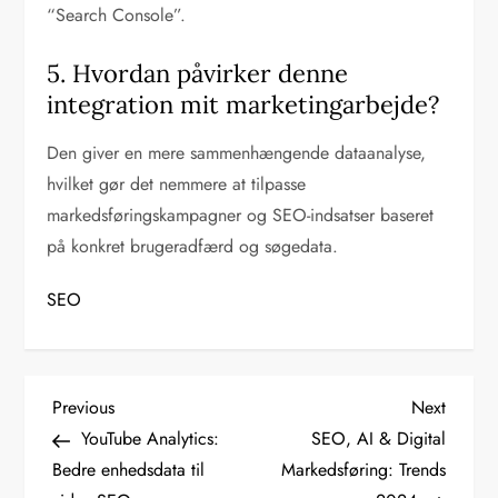
“Search Console”.
5. Hvordan påvirker denne
integration mit marketingarbejde?
Den giver en mere sammenhængende dataanalyse,
hvilket gør det nemmere at tilpasse
markedsføringskampagner og SEO-indsatser baseret
på konkret brugeradfærd og søgedata.
SEO
I
Previous
Next
Previous
Next
Post
Post
YouTube Analytics:
SEO, AI & Digital
n
Bedre enhedsdata til
Markedsføring: Trends
d