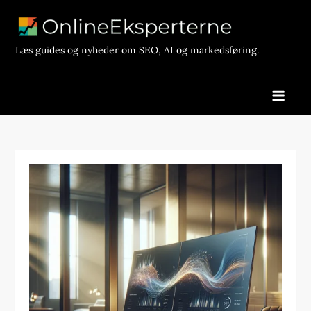
Skip
to
content
Læs guides og nyheder om SEO, AI og markedsføring.