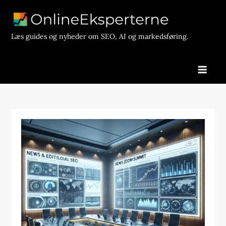
Skip
to
content
Læs guides og nyheder om SEO, AI og markedsføring.