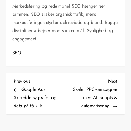
Markedsføring og redaktionel SEO hænger tæt
sammen. SEO skaber organisk trafik, mens
markedsføringen styrker rækkevidde og brand. Begge
discipliner arbejder mod samme mål: Synlighed og
engagement.
SEO
I
Previous
Next
Previous
Next
Post
Post
Google Ads:
Skaler PPC-kampagner
n
Skræddersy grafer og
med AI, scripts &
data på få klik
automatisering
d
l