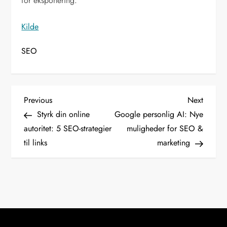
for eksponering.
Kilde
SEO
I
Previous
Next
Previous
Next
Post
Post
Styrk din online
Google personlig AI: Nye
n
autoritet: 5 SEO-strategier
muligheder for SEO &
til links
marketing
d
l
æ
g