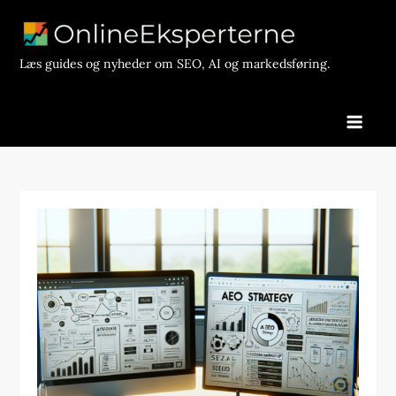
Skip
to
content
Læs guides og nyheder om SEO, AI og markedsføring.