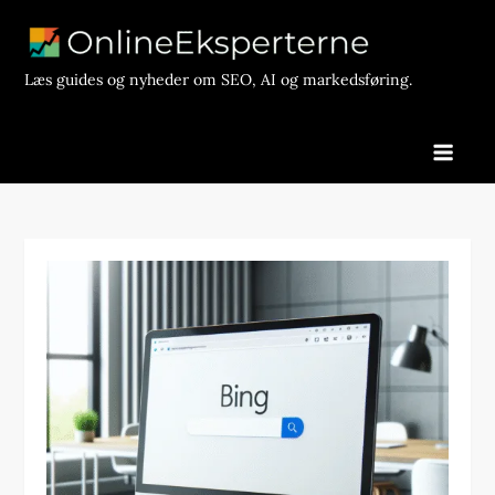
Skip
to
content
Læs guides og nyheder om SEO, AI og markedsføring.