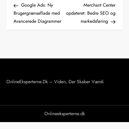
Post
Post
Google Ads: Ny
Merchant Center
n
Brugergrænseflade med
opdateret: Bedre SEO og
d
Avancerede Diagrammer
markedsføring
l
æ
g
s
n
a
v
OnlineEksperterne.dk – Viden, Der Skaber Værdi
i
g
a
Onlineeksperterne.dk
t
i