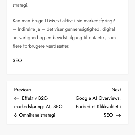
strategi.
Kan man bruge LLMs.txt aktivt i sin markedsføring?
– Indirekte ja – det viser gennemsigtighed, digital
ansvarlighed og en bevidst tilgang til dataetik, som
flere forbrugere værdsætter.
SEO
I
Previous
Next
Previous
Next
Post
Post
Effektiv B2C-
Google AI Overviews:
n
markedsføring: AI, SEO
Forbedret Klikkvalitet i
d
& Omnikanalstrategi
SEO
l
æ