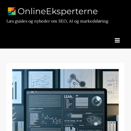
Skip
to
content
Læs guides og nyheder om SEO, AI og markedsføring.