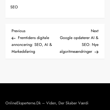
SEO
I
Previous
Next
Previous
Next
Post
Post
Fremtidens digitale
Google opdaterer AI &
n
annoncering: SEO, AI &
SEO: Nye
Markedsføring
algoritmeændringer
d
l
æ
g
s
OnlineEksperterne.dk – Viden, Der Skaber Værdi
n