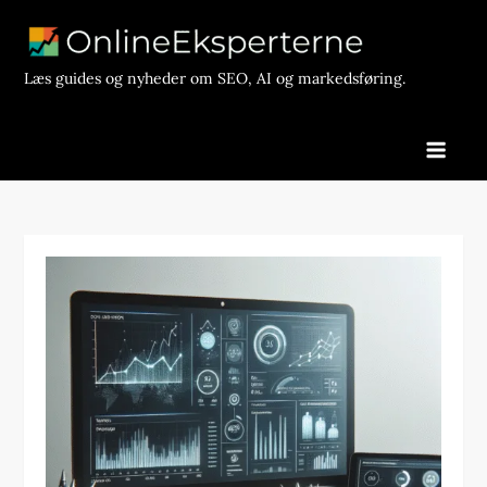
Skip
to
content
Læs guides og nyheder om SEO, AI og markedsføring.