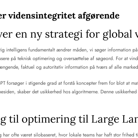
er vidensintegritet afgørende
er en ny strategi for global 
tig intelligens fundamentalt ændrer måden, vi søger information på
usere på teknisk optimering og oversættelse af søgeord. For at vind
ængende, faktuel og autoritativ information på tværs af alle marke
forsøger i stigende grad at forstå koncepter frem for blot at mat
siden, skaber det usikkerhed hos algoritmerne. Denne usikkerhed f
g til optimering til Large L
ng har ofte været silobaseret, hvor lokale teams har haft stor frihed 