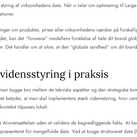
 styring af virksomhedens data. Når vi taler om optimering til Lar
tioner.
inger om produkter, priser eller virksomhedens værdier på forskell
det, kan det “forurene” modellens forståelse af hele dit brand globa
ter. Det handler om at sikre, at den “globale sandhed” om dit bra
vidensstyring i praksis
man bygge bro mellem de tekniske aspekter og den strategiske komm
et betyder, at man skal implementere stærk vidensstyring, hvor ce
ontekst tilpasses lokalt.
kte AI-oversættelser uden at validere de bagvedliggende fakta. AI ka
præsenteret for mangelfulde data. Ved at bruge struktureret data