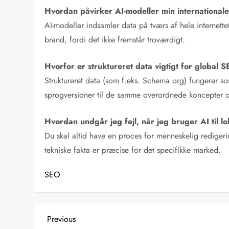
Hvordan påvirker AI-modeller min international
AI-modeller indsamler data på tværs af hele internettet
brand, fordi det ikke fremstår troværdigt.
Hvorfor er struktureret data vigtigt for global 
Struktureret data (som f.eks. Schema.org) fungerer so
sprogversioner til de samme overordnede koncepter og 
Hvordan undgår jeg fejl, når jeg bruger AI til lo
Du skal altid have en proces for menneskelig redigerin
tekniske fakta er præcise for det specifikke marked.
SEO
I
Previous
Previous