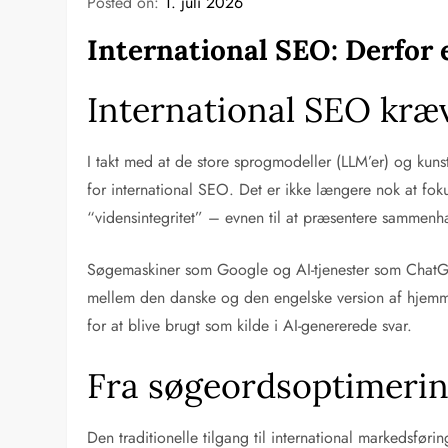
Posted on:
1. juli 2026
International SEO: Derfor 
International SEO kræv
I takt med at de store sprogmodeller (LLM’er) og kuns
for international SEO. Det er ikke længere nok at fok
“vidensintegritet” – evnen til at præsentere sammenh
Søgemaskiner som Google og AI-tjenester som ChatGPT 
mellem den danske og den engelske version af hjemme
for at blive brugt som kilde i AI-genererede svar.
Fra søgeordsoptimerin
Den traditionelle tilgang til international markedsføri