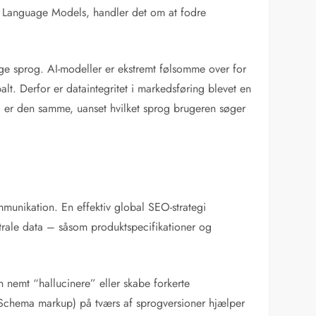
ge Language Models, handler det om at fodre
ige sprog. AI-modeller er ekstremt følsomme over for
lt. Derfor er dataintegritet i markedsføring blevet en
nd er den samme, uanset hvilket sprog brugeren søger
unikation. En effektiv global SEO-strategi
ntrale data – såsom produktspecifikationer og
n nemt “hallucinere” eller skabe forkerte
 (Schema markup) på tværs af sprogversioner hjælper