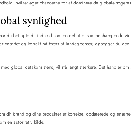
ndhold, hvilket øger chancerne for at dominere de globale søgeresu
lobal synlighed
lse bør du betragte dit indhold som en del af et sammenhængende v
n er ensartet og korrekt på tværs af landegrænser, opbygger du de
 med global datakonsistens, vil stå langt stærkere. Det handler om
r om dit brand og dine produkter er korrekte, opdaterede og ensarte
m en autoritativ kilde.