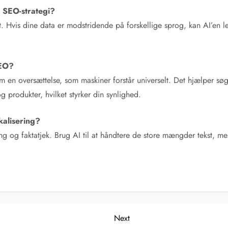
e SEO-strategi?
. Hvis dine data er modstridende på forskellige sprog, kan AI’en leve
SEO?
m en oversættelse, som maskiner forstår universelt. Det hjælper s
produkter, hvilket styrker din synlighed.
kalisering?
g og faktatjek. Brug AI til at håndtere de store mængder tekst, men
Next
Next