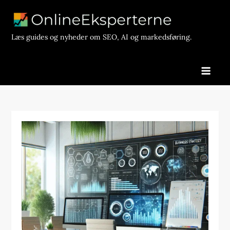
Skip
to
content
Læs guides og nyheder om SEO, AI og markedsføring.