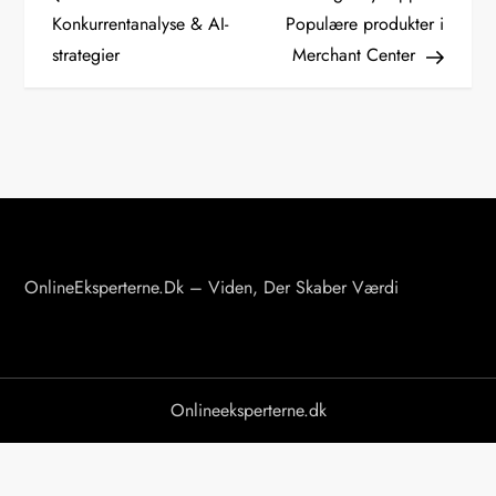
n
Konkurrentanalyse & AI-
Populære produkter i
strategier
Merchant Center
d
l
æ
g
s
OnlineEksperterne.dk – Viden, Der Skaber Værdi
n
a
v
Onlineeksperterne.dk
i