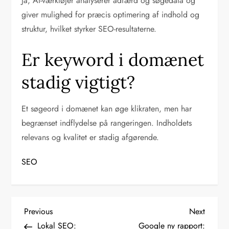
Ja, AI-værktøjer analyserer adfærd og søgedata og
giver mulighed for præcis optimering af indhold og
struktur, hvilket styrker SEO-resultaterne.
Er keyword i domænet
stadig vigtigt?
Et søgeord i domænet kan øge klikraten, men har
begrænset indflydelse på rangeringen. Indholdets
relevans og kvalitet er stadig afgørende.
SEO
I
Previous
Next
Previous
Next
Post
Post
Lokal SEO:
Google ny rapport: