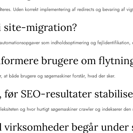
es. Uden korrekt implementering af redirects og bevaring af vigtig
 i site-migration?
 automationsopgaver som indholdsoptimering og fejlidentifikation, d
informere brugere om flytnin
rer, at både brugere og søgemaskiner forstår, hvad der sker.
, før SEO-resultater stabilise
ksiteten og hvor hurtigt søgemaskiner crawler og indekserer den n
jl virksomheder begår under 