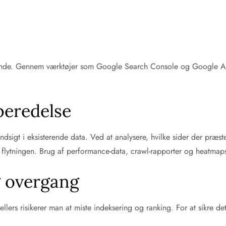
bende. Gennem værktøjer som Google Search Console og Google Analy
beredelse
indsigt i eksisterende data. Ved at analysere, hvilke sider der præ
r flytningen. Brug af performance-data, crawl-rapporter og heatmaps
g overgang
ellers risikerer man at miste indeksering og ranking. For at sikre de