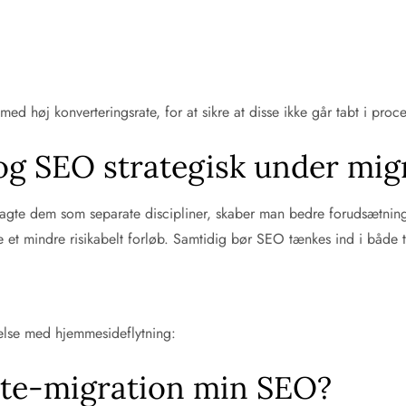
høj konverteringsrate, for at sikre at disse ikke går tabt i proc
og SEO strategisk under mig
ragte dem som separate discipliner, skaber man bedre forudsætninge
e et mindre risikabelt forløb. Samtidig bør SEO tænkes ind i både t
delse med hjemmesideflytning:
ite-migration min SEO?