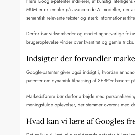
Flere Google-patenter indikerer, at kunstig intellige
MUM er eksempler på avancerede AI-modeller, der anal
semantisk relevante tekster og stærk informationsarkitek
Derfor bør virksomheder og marketingansvarlige fokus
brugeroplevelse vinder over kvantitet og gamle tricks.
Indsigter der forvandler mark
Google-patenter giver også indsigt i, hvordan annonc
patenter om dynamisk tilpasning af SERP’er baseret på
Markedsførere bør derfor arbejde med personalisering
meningsfulde oplevelser, der stemmer overens med de
Hvad kan vi lære af Googles f
Det er ikke sikkert, alle registrerede patenter blive