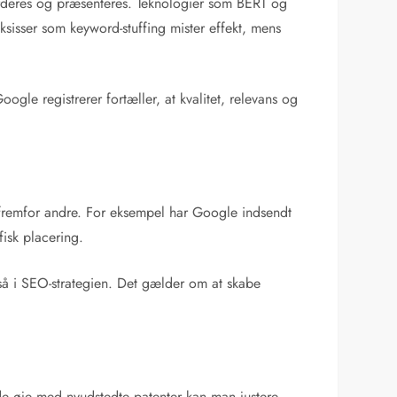
vurderes og præsenteres. Teknologier som BERT og
sisser som keyword-stuffing mister effekt, mens
le registrerer fortæller, at kvalitet, relevans og
r fremfor andre. For eksempel har Google indsendt
isk placering.
så i SEO-strategien. Det gælder om at skabe
olde øje med nyudstedte patenter kan man justere