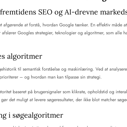
l fremtidens SEO og AI-drevne marked
 afgørende at forstå, hvordan Google tænker. En effektiv måde at få
afslører Googles strategier, teknologier og algoritmer, som alle h
es algoritmer
historik til semantisk forståelse og maskinlæring. Ved at analyser
rioriterer – og hvordan man kan tilpasse sin strategi.
ritet baseret på brugersignaler som klikrate, opholdstid og interak
 gør det muligt at levere søgeresultater, der ikke blot matcher søg
g i søgealgoritmer