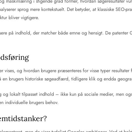
ns og maskinlæring i stigende grad former, hvordan søgeresultater 
yserer sprog mere kontekstuelt. Det betyder, at klassiske SEO-prak
tur bliver vigtigere.
ere på indhold, der matcher både emne og hensigt. De patenter Goog
edsføring
er vises, og hvordan brugere præsenteres for visse typer resultate
 en brugers historiske søgeadfærd, tidligere klik og endda geograf
 og lokalt tilpasset indhold – ikke kun på sociale medier, men og
n individuelle brugers behov.
remtidstanker?
r implementeret, men de viser tydeligt Googles ambitioner. Ved at h