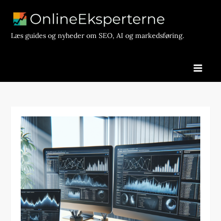
Skip
to
content
Læs guides og nyheder om SEO, AI og markedsføring.