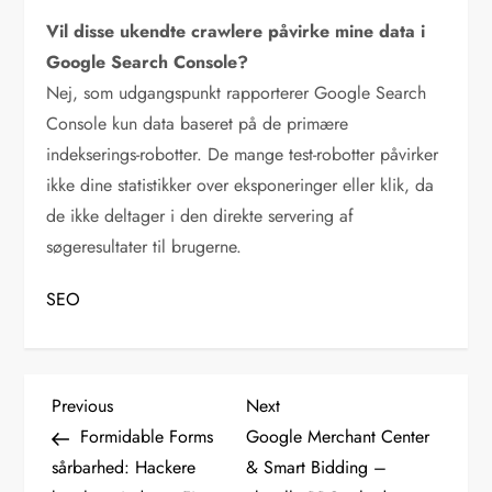
Vil disse ukendte crawlere påvirke mine data i
Google Search Console?
Nej, som udgangspunkt rapporterer Google Search
Console kun data baseret på de primære
indekserings-robotter. De mange test-robotter påvirker
ikke dine statistikker over eksponeringer eller klik, da
de ikke deltager i den direkte servering af
søgeresultater til brugerne.
SEO
I
Previous
Next
Previous
Next
Post
Post
Formidable Forms
Google Merchant Center
n
sårbarhed: Hackere
& Smart Bidding –