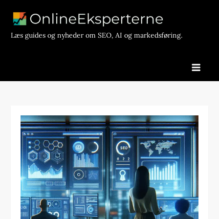
Skip
to
content
Læs guides og nyheder om SEO, AI og markedsføring.