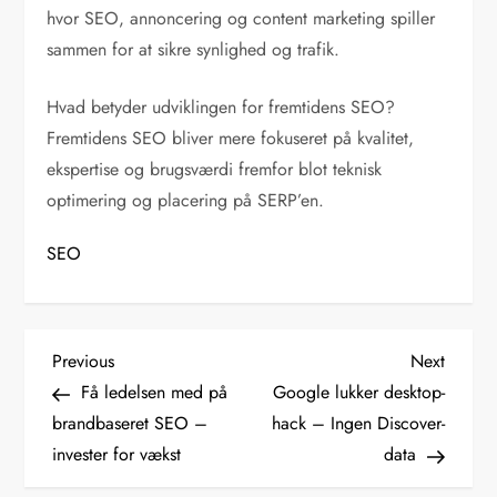
hvor SEO, annoncering og content marketing spiller
sammen for at sikre synlighed og trafik.
Hvad betyder udviklingen for fremtidens SEO?
Fremtidens SEO bliver mere fokuseret på kvalitet,
ekspertise og brugsværdi fremfor blot teknisk
optimering og placering på SERP’en.
SEO
I
Previous
Next
Previous
Next
Post
Post
Få ledelsen med på
Google lukker desktop-
n
brandbaseret SEO –
hack – Ingen Discover-
d
invester for vækst
data
l