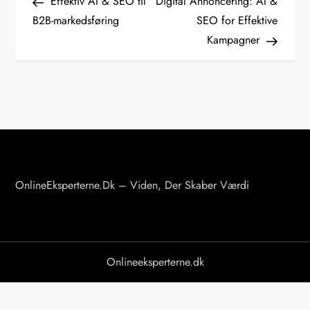
Post
Post
Effektiv AI & SEO til
Digital Annoncering: AI &
n
B2B-markedsføring
SEO for Effektive
d
Kampagner
l
æ
g
s
n
a
v
OnlineEksperterne.dk – Viden, Der Skaber Værdi
i
g
a
Onlineeksperterne.dk
t
i