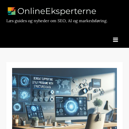
Skip
to
content
Læs guides og nyheder om SEO, AI og markedsføring.