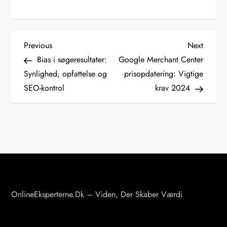
I
Previous
Next
Previous
Next
Post
Post
Bias i søgeresultater:
Google Merchant Center
n
Synlighed, opfattelse og
prisopdatering: Vigtige
SEO-kontrol
krav 2024
d
l
æ
g
s
OnlineEksperterne.dk – Viden, Der Skaber Værdi
n