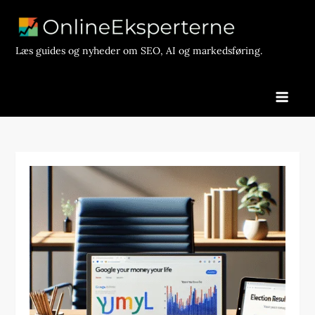
Skip
to
content
Læs guides og nyheder om SEO, AI og markedsføring.