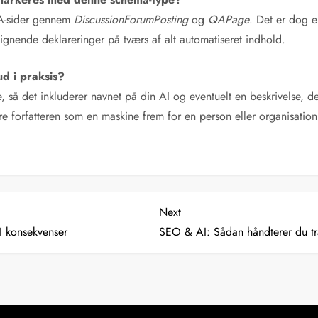
&A-sider gennem
DiscussionForumPosting
og
QAPage
. Det er dog 
lignende deklareringer på tværs af alt automatiseret indhold.
d i praksis?
, så det inkluderer navnet på din AI og eventuelt en beskrivelse, 
re forfatteren som en maskine frem for en person eller organisation
Next
Next
Post
 konsekvenser
SEO & AI: Sådan håndterer du t