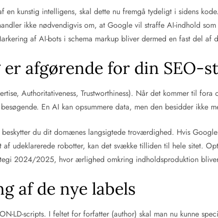
t af en kunstig intelligens, skal dette nu fremgå tydeligt i sidens 
andler ikke nødvendigvis om, at Google vil straffe AI-indhold so
rkering af AI-bots i schema markup bliver dermed en fast del af de
 er afgørende for din SEO-st
tise, Authoritativeness, Trustworthiness). Når det kommer til fora 
 de besøgende. En AI kan opsummere data, men den besidder ikke me
ots beskytter du dit domænes langsigtede troværdighed. Hvis Googl
f udeklarerede robotter, kan det svække tilliden til hele sitet. Opt
strategi 2024/2025, hvor ærlighed omkring indholdsproduktion blive
g af de nye labels
ON-LD-scripts. I feltet for forfatter (author) skal man nu kunne sp