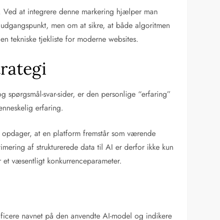
kode. Ved at integrere denne markering hjælper man
m udgangspunkt, men om at sikre, at både algoritmen
n tekniske tjekliste for moderne websites.
rategi
og spørgsmål-svar-sider, er den personlige “erfaring”
nneskelig erfaring.
e opdager, at en platform fremstår som værende
imering af strukturerede data til AI er derfor ikke kun
r et væsentligt konkurrenceparameter.
ecificere navnet på den anvendte AI-model og indikere