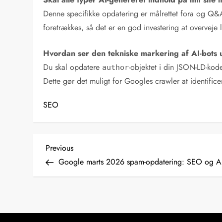
Denne specifikke opdatering er målrettet fora og Q
foretrækkes, så det er en god investering at overveje 
Hvordan ser den tekniske markering af AI-bots u
Du skal opdatere
-objektet i din JSON-LD-kode
author
Dette gør det muligt for Googles crawler at identifice
SEO
I
Previous
Previous
Post
Google marts 2026 spam-opdatering: SEO og AI
n
d
l