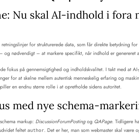
e: Nu skal AI-indhold i fora
retningslinjer for strukturerede data, som får direkte betydning for
– og nødvendigt – at markere specifikt, når indhold er genereret a
ede fokus på gennemsigtighed og indholdskvalitet. I takt med at AI
ger for at skelne mellem autentisk menneskelig erfaring og maskin
iller en endnu større rolle i at opretholde sidens autoritet.
kus med nye schema-markeri
af schema markup:
DiscussionForumPosting
og
QAPage
. Tidligere h
dvidet feltet
. Det er her, man som webmaster skal være
author