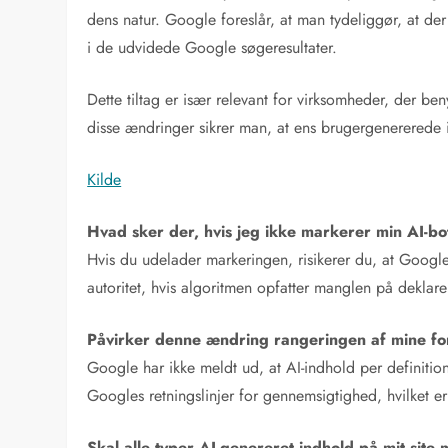
dens natur. Google foreslår, at man tydeliggør, at de
i de udvidede Google søgeresultater.
Dette tiltag er især relevant for virksomheder, der be
disse ændringer sikrer man, at ens brugergenererede i
Kilde
Hvad sker der, hvis jeg ikke markerer min AI-bo
Hvis du udelader markeringen, risikerer du, at Google 
autoritet, hvis algoritmen opfatter manglen på deklar
Påvirker denne ændring rangeringen af mine fo
Google har ikke meldt ud, at AI-indhold per definitio
Googles retningslinjer for gennemsigtighed, hvilket er
Skal alle typer AI-genereret indhold på mit si