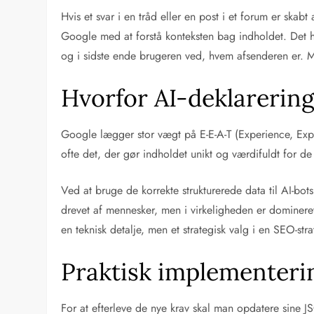
Hvis et svar i en tråd eller en post i et forum er skab
Google med at forstå konteksten bag indholdet. Det h
og i sidste ende brugeren ved, hvem afsenderen er. Ma
Hvorfor AI-deklarering
Google lægger stor vægt på E-E-A-T (Experience, Exper
ofte det, der gør indholdet unikt og værdifuldt for
Ved at bruge de korrekte strukturerede data til AI-b
drevet af mennesker, men i virkeligheden er domineret a
en teknisk detalje, men et strategisk valg i en SEO-
Praktisk implementerin
For at efterleve de nye krav skal man opdatere sine JS