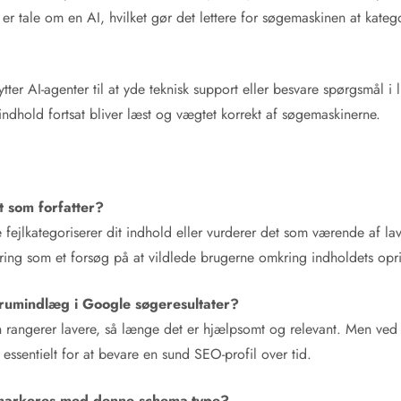
r er tale om en AI, hvilket gør det lettere for søgemaskinen at kat
nytter AI-agenter til at yde teknisk support eller besvare spørgsmå
ndhold fortsat bliver læst og vægtet korrekt af søgemaskinerne.
t som forfatter?
fejlkategoriserer dit indhold eller vurderer det som værende af lave
ering som et forsøg på at vildlede brugerne omkring indholdets opr
rumindlæg i Google søgeresultater?
n rangerer lavere, så længe det er hjælpsomt og relevant. Men ved a
 essentielt for at bevare en sund SEO-profil over tid.
te markeres med denne schema-type?