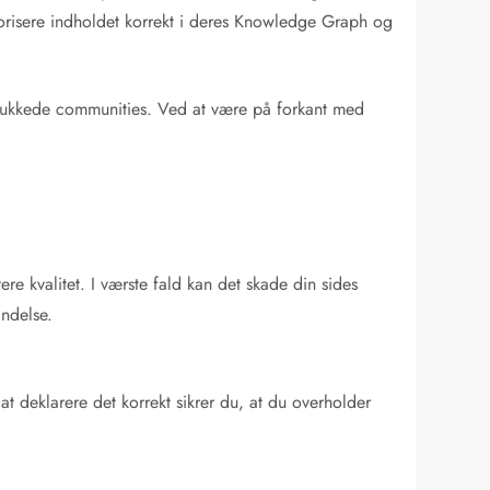
egorisere indholdet korrekt i deres Knowledge Graph og
l i lukkede communities. Ved at være på forkant med
re kvalitet. I værste fald kan det skade din sides
indelse.
t deklarere det korrekt sikrer du, at du overholder