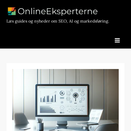
Skip
to
content
Læs guides og nyheder om SEO, AI og markedsføring.