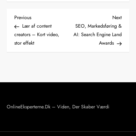
I
Previous
Next
Previous
Next
Post
Post
Lær af content
SEO, Markedsføring &
n
creators – Kort video,
AI: Search Engine Land
stor effekt
Awards
d
l
æ
g
s
OnlineEksperterne.dk – Viden, Der Skaber Værdi
n
a