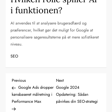
i funktionen?
AI anvendes til at analysere brugeradfærd og
præferencer, hvilket gør det muligt for Google at
personalisere søgeresultaterne på et mere sofistikeret
niveau.
SEO
I
Previous
Next
Previous
Next
Post
Post
Google Ads dropper
Google 2024
n
kønsbaseret målretning i
Opdatering: Sådan
Performance Max
påvirkes din SEO-strategi
d