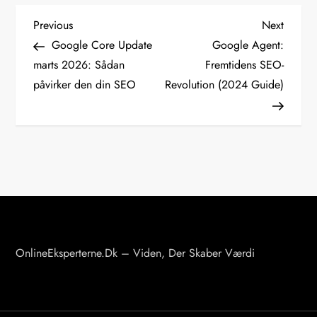
I
Previous
Next
Previous
Next
Post
Post
Google Core Update
Google Agent:
n
marts 2026: Sådan
Fremtidens SEO-
påvirker den din SEO
Revolution (2024 Guide)
d
l
æ
g
s
n
OnlineEksperterne.dk – Viden, Der Skaber Værdi
a
v