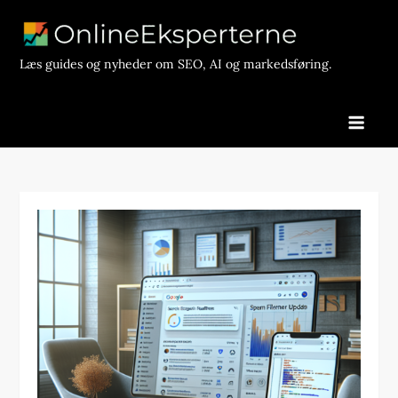
Skip
to
content
Læs guides og nyheder om SEO, AI og markedsføring.