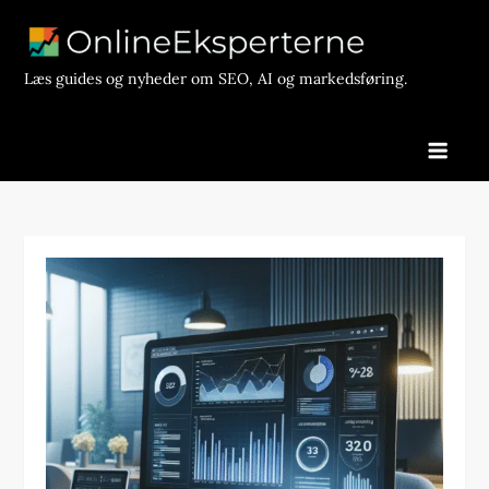
Skip
to
content
Læs guides og nyheder om SEO, AI og markedsføring.