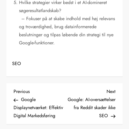
Hvilke strategier virker bedst i et AI-domineret
søgeresultatlandskab?
– Fokuser på at skabe indhold med høj relevans
og troværdighed, brug datainformerede
beslutninger og tilpas løbende din strategi til nye
Google-funktioner.
SEO
I
Previous
Next
Previous
Next
Post
Post
Google
Google: AI-oversættelser
n
Displaynetværket: Effektiv
fra Reddit skader ikke
d
Digital Markedsføring
SEO
l
æ