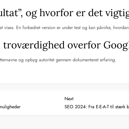
tat”, og hvorfor er det vigti
ltat vises. En forbedret version er under test og kan påvirke, hvord
n troværdighed overfor Goog
rfatternavne og opbyg autoritet gennem dokumenteret erfaring.
Next
Next
Post
muligheder
SEO 2024: Fra E-E-A-T til stærk b