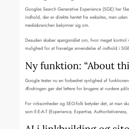
Googles Search Generative Experience (SGE) har fåe
indhold, der er direkte hentet fra websites, men uden
mediebranchen bekymrer sig om.
Desuden skaber spørgsmålet om, hvor meget kontrol we
mulighed for at fravælge anvendelse af indhold i SG
Ny funktion: “About thi
Google tester nu en forbedret synlighed af funktionen
Ændringen gør det lettere for brugere at vurdere pålid
For virksomheder og SEO-folk betyder det, at man sk
som E-E-A-T (Experience, Expertise, Authoritativeness, 
AI i linkbuilding og si