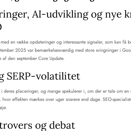
nger, AI-udvikling og nye kr
O
ed en række opdateringer og interessante signaler, som kan få be
ptember 2025 var bemærkelsesværdig med store svingninger i Google
se af den september Core Update.
og SERP-volatilitet
i deres placeringer, og mange spekulerer i, om der er tale om en
er, hvor effekten mærkes over uger snarere end dage. SEO-specia
øje.
trovers og debat