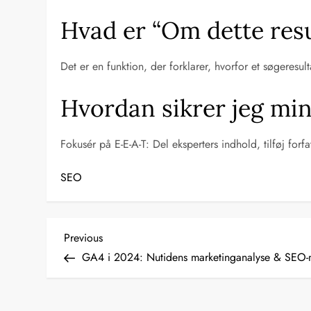
Hvad er “Om dette resul
Det er en funktion, der forklarer, hvorfor et søgeresu
Hvordan sikrer jeg mi
Fokusér på E-E-A-T: Del eksperters indhold, tilføj fo
SEO
I
Previous
Previous
Post
GA4 i 2024: Nutidens marketinganalyse & SEO-
n
d