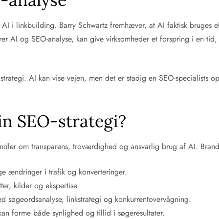
 i linkbuilding. Barry Schwartz fremhæver, at AI faktisk bruges effe
er AI og SEO-analyse, kan give virksomheder et forspring i en tid, 
strategi. AI kan vise vejen, men det er stadig en SEO-specialists o
in SEO-strategi?
andler om transparens, troværdighed og ansvarlig brug af AI. Bran
 ændringer i trafik og konverteringer.
er, kilder og ekspertise.
med søgeordsanalyse, linkstrategi og konkurrentovervågning.
an forme både synlighed og tillid i søgeresultater.