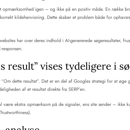
t opmærksomhed igen – og ikke på en positiv måde. En række brug
 korrekt kildehenvisning. Dette skaber et problem både for ophavsr
bsites har over deres indhold i AI-genererede søgeresultater, fru
E-responsen.
s result” vises tydeligere i s
 “Om dette resultat”. Det er en del af Googles strategi for at øge
eligheden af et resultat direkte fra SERP’en.
al være ekstra opmærksom på de signaler, ens site sender – ikke
Trustworthiness).
te-analyse