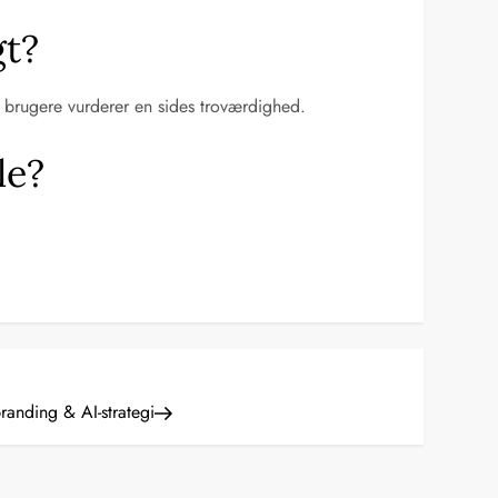
gt?
an brugere vurderer en sides troværdighed.
le?
randing & AI-strategi