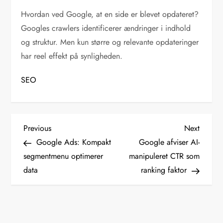
Hvordan ved Google, at en side er blevet opdateret?
Googles crawlers identificerer ændringer i indhold
og struktur. Men kun større og relevante opdateringer
har reel effekt på synligheden.
SEO
I
Previous
Next
Previous
Next
Post
Post
Google Ads: Kompakt
Google afviser AI-
n
segmentmenu optimerer
manipuleret CTR som
data
ranking faktor
d
l
æ