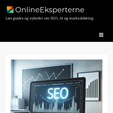
Skip
to
content
Læs guides og nyheder om SEO, AI og markedsføring.