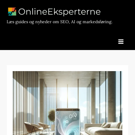
Skip
to
content
Læs guides og nyheder om SEO, AI og markedsføring.