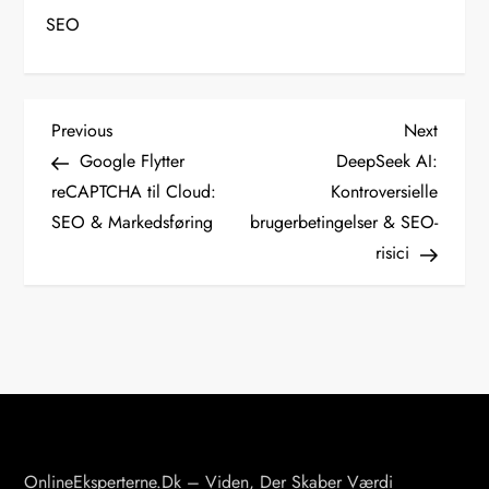
SEO
I
Previous
Next
Previous
Next
Post
Post
Google Flytter
DeepSeek AI:
n
reCAPTCHA til Cloud:
Kontroversielle
d
SEO & Markedsføring
brugerbetingelser & SEO-
l
risici
æ
g
s
n
a
v
i
OnlineEksperterne.dk – Viden, Der Skaber Værdi