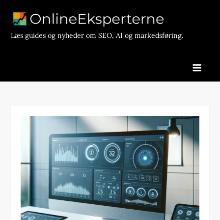
Skip
to
content
Læs guides og nyheder om SEO, AI og markedsføring.