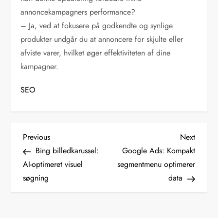
annoncekampagners performance?
– Ja, ved at fokusere på godkendte og synlige
produkter undgår du at annoncere for skjulte eller
afviste varer, hvilket øger effektiviteten af dine
kampagner.
SEO
I
Previous
Next
Previous
Next
Post
Post
Bing billedkarussel:
Google Ads: Kompakt
n
AI-optimeret visuel
segmentmenu optimerer
søgning
data
d
l