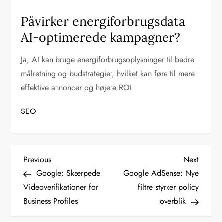
Påvirker energiforbrugsdata
AI-optimerede kampagner?
Ja, AI kan bruge energiforbrugsoplysninger til bedre
målretning og budstrategier, hvilket kan føre til mere
effektive annoncer og højere ROI.
SEO
I
Previous
Next
Previous
Next
Post
Post
Google: Skærpede
Google AdSense: Nye
n
Videoverifikationer for
filtre styrker policy
d
Business Profiles
overblik
l