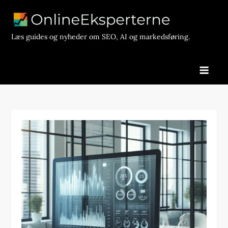
Skip
to
content
Læs guides og nyheder om SEO, AI og markedsføring.