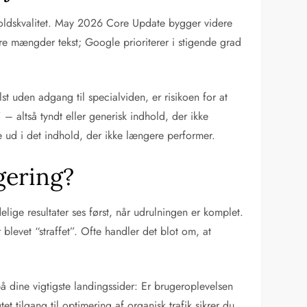
dholdskvalitet. May 2026 Core Update bygger videre
re mængder tekst; Google prioriterer i stigende grad
st uden adgang til specialviden, er risikoen for at
 – altså tyndt eller generisk indhold, der ikke
e ud i det indhold, der ikke længere performer.
gering?
lige resultater ses først, når udrulningen er komplet.
 blevet “straffet”. Ofte handler det blot om, at
 dine vigtigste landingssider: Er brugeroplevelsen
t tilgang til optimering af organisk trafik sikrer du,