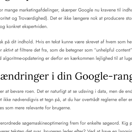
 for mange marketingafdelinger, skærper Google nu kravene til in
toritet og Troværdighed). Det er ikke længere nok at producere sto
og konkret ekspertviden.
isk på dit indhold. Hvis en tekst kunne være skrevet af hvem som hel
 aktivt at filtrere det fra, som de betegner som “unhelpful content”
nd algoritme-opdatering er derfor en kærkommen lejlighed til at lug
ændringer i din Google-ran
 at bevare roen. Det er naturligt at se udsving i data, men de ende
 ikke nødvendigvis et tegn på, at du har overtrådt reglerne eller er
res som mere relevante for brugerne.
verordnede søgemaskineoptimering frem for enkelte søgeord. Kig på
verer teksten det svar, brugeren leder efter? Ved at have en langsigte