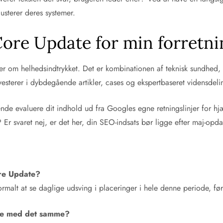
justerer deres systemer.
ore Update for min forretni
 om helhedsindtrykket. Det er kombinationen af teknisk sundhed, st
terer i dybdegående artikler, cases og ekspertbaseret vidensdeling,
ende evaluere dit indhold ud fra Googles egne retningslinjer for hj
Er svaret nej, er det her, din SEO-indsats bør ligge efter maj-opda
re Update?
rmalt at se daglige udsving i placeringer i hele denne periode, før 
ide med det samme?