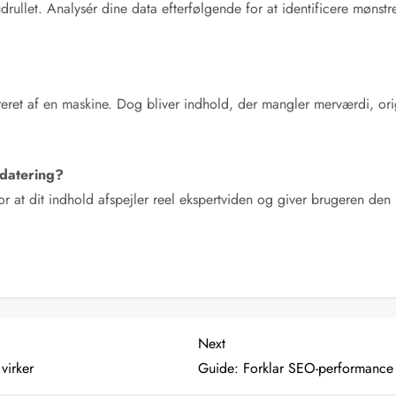
drullet. Analysér dine data efterfølgende for at identificere mønstre 
reret af en maskine. Dog bliver indhold, der mangler merværdi, orig
pdatering?
for at dit indhold afspejler reel ekspertviden og giver brugeren de
Next
Next
Post
virker
Guide: Forklar SEO-performance o