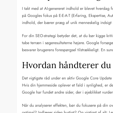
I takt med at AI-genereret indhold er blevet hverdag
på Googles fokus på E-E-A-T (Erfaring, Ekspertise, Au
indhold, der bærer præg af unik menneskelig indsigt 
For din SEO-strategi betyder det, at du bør kigge krit
tabe terræn i søgeresultaterne højere. Google forsøger
besvarer brugerens forespørgsel tilstrækkeligt. En su
Hvordan håndterer du 
Det vigtigste råd under en aktiv Google Core Update er
Hvis din hjemmeside oplever et fald i synlighed, er det
Google har fundet andre sider, der i øjeblikket vurde
Når du analyserer effekten, bør du fokusere på din o
optimal? Indlæser siden hurtigt? Og vigtigst af alt: Le