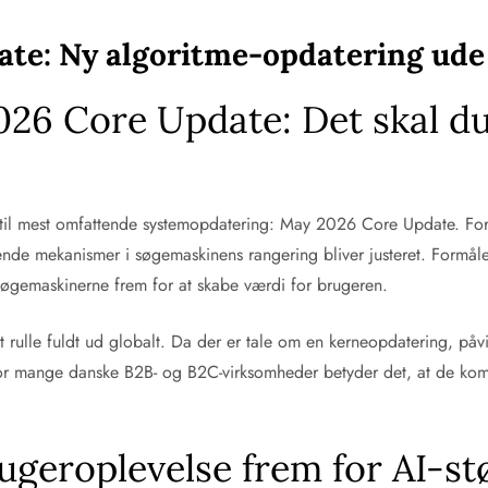
te: Ny algoritme-opdatering ude
026 Core Update: Det skal d
til mest omfattende systemopdatering: May 2026 Core Update. For
nde mekanismer i søgemaskinens rangering bliver justeret. Formåle
e søgemaskinerne frem for at skabe værdi for brugeren.
 rulle fuldt ud globalt. Da der er tale om en kerneopdatering, påv
For mange danske B2B- og B2C-virksomheder betyder det, at de komm
ugeroplevelse frem for AI-st