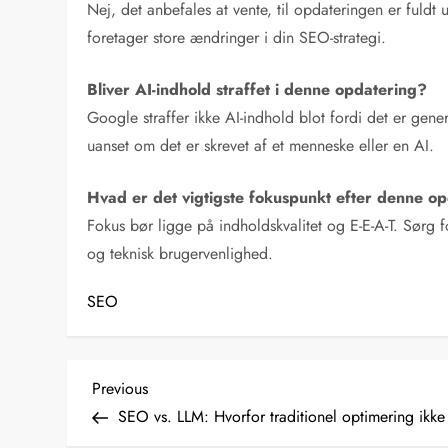
Nej, det anbefales at vente, til opdateringen er fuldt u
foretager store ændringer i din SEO-strategi.
Bliver AI-indhold straffet i denne opdatering?
Google straffer ikke AI-indhold blot fordi det er gene
uanset om det er skrevet af et menneske eller en AI.
Hvad er det vigtigste fokuspunkt efter denne o
Fokus bør ligge på indholdskvalitet og E-E-A-T. Sørg 
og teknisk brugervenlighed.
SEO
I
Previous
Previous
Post
SEO vs. LLM: Hvorfor traditionel optimering ikke 
n